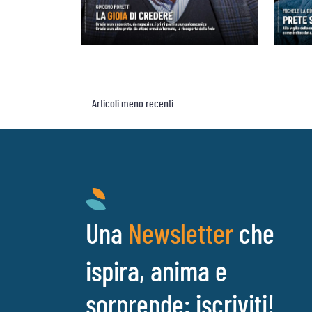
Navigazione
Articoli meno recenti
articoli
Una
che
Newsletter
ispira, anima e
sorprende: iscriviti!