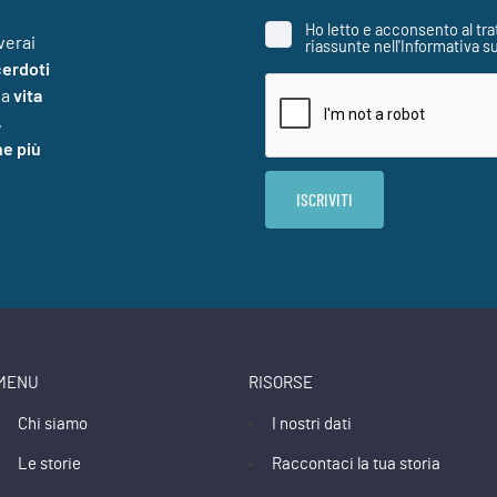
Ho letto e acconsento al tra
verai
riassunte nell'Informativa s
cerdoti
la
vita
,
he più
MENU
RISORSE
Chi siamo
I nostri dati
Le storie
Raccontaci la tua storia