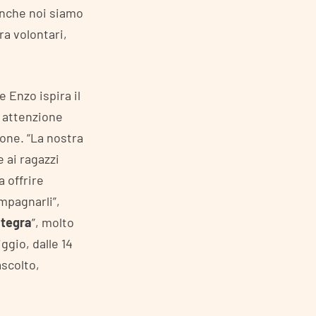
anche noi siamo
ra volontari,
 Enzo ispira il
e attenzione
one. “La nostra
 ai ragazzi
a offrire
mpagnarli”,
ntegra
”, molto
gio, dalle 14
ascolto,