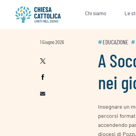
Skip
to
Chi siamo
Le st
content
#
EDUCAZIONE
#
1 Giugno 2026
A Socc
nei gi
Insegnare un mes
percorsi format
accendendo pass
diocesi di Pozzu