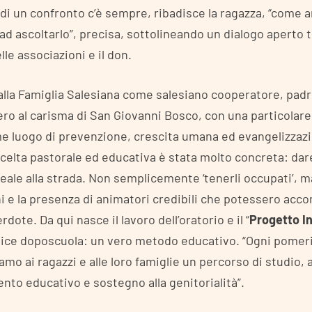
 di un confronto c’è sempre, ribadisce la ragazza, “come 
d ascoltarlo”, precisa, sottolineando un dialogo aperto t
lle associazioni e il don.
lla Famiglia Salesiana come salesiano cooperatore, padre
ero al carisma di San Giovanni Bosco, con una particolar
ome luogo di prevenzione, crescita umana ed evangelizzazi
celta pastorale ed educativa è stata molto concreta: dare
reale alla strada. Non semplicemente ‘tenerli occupati’, m
ni e la presenza di animatori credibili che potessero acco
rdote. Da qui nasce il lavoro dell’oratorio e il “
Progetto I
lice doposcuola: un vero metodo educativo. “Ogni pomerig
iamo ai ragazzi e alle loro famiglie un percorso di studio, 
o educativo e sostegno alla genitorialità”.