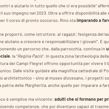
ontri e aiutarlo in tutto quello che ci era possibile” affe
il suo impegno nel 2023. Oltre a offrire disponibilità alle
 per il corso di pronto soccorso, Rino sta
imparando a fare
he proporrò, come istruttore, ai ragazzi: l’esigenza del l
che aiutano a crescere e responsabilizzare i giovani”. E 
oponendo un percorso che, dalla parrocchia, continua in
u
ciale
, la “
Regina Pacis
”. In questa zona l’archeologia della
atura dei Campi Flegrei offrono opportunità per vivere il b
unico. Dalle visite guidate alla magnifica cattedrale di Po
lo architettonico – sino al museo diocesano, i progetti so
a patria della
Margherita
, anche quello per imparare a fare 
roco è semplice ma vincente:
adulti che si formano per p
uisendo competenze, che poi diventano capaci di trasmet