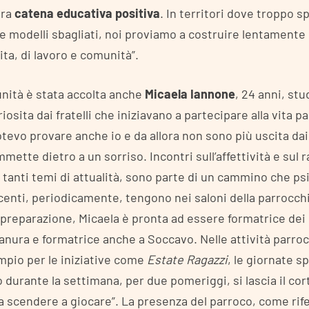
era
catena educativa positiva
. In territori dove troppo s
re modelli sbagliati, noi proviamo a costruire lentament
vita, di lavoro e comunità”.
nità è stata accolta anche
Micaela Iannone
, 24 anni, st
iosita dai fratelli che iniziavano a partecipare alla vita p
evo provare anche io e da allora non sono più uscita dai
mette dietro a un sorriso. Incontri sull’affettività e sul 
tanti temi di attualità, sono parte di un cammino che psi
centi, periodicamente, tengono nei saloni della parrocch
 preparazione, Micaela è pronta ad essere formatrice dei 
anura e formatrice anche a Soccavo. Nelle attività parroc
pio per le iniziative come
Estate Ragazzi
, le giornate sp
 durante la settimana, per due pomeriggi, si lascia il cor
a scendere a giocare”. La presenza del parroco, come ri