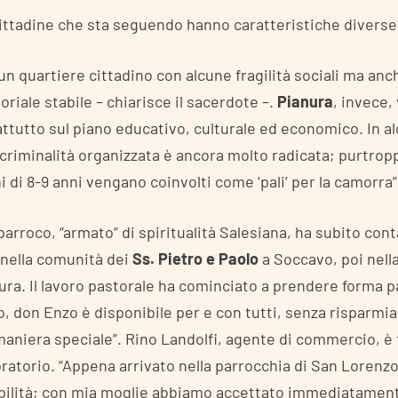
cittadine che sta seguendo hanno caratteristiche diverse
un quartiere cittadino con alcune fragilità sociali ma an
toriale stabile – chiarisce il sacerdote –.
Pianura
, invece,
attutto sul piano educativo, culturale ed economico. In a
 criminalità organizzata è ancora molto radicata; purtrop
 di 8-9 anni vengano coinvolti come ‘pali’ per la camorra”
arroco, “armato” di spiritualità Salesiana, ha subito cont
 nella comunità dei
Ss. Pietro e Paolo
a Soccavo, poi nell
ura. Il lavoro pastorale ha cominciato a prendere forma 
o, don Enzo è disponibile per e con tutti, senza risparmia
 maniera speciale”. Rino Landolfi, agente di commercio, è t
oratorio. “Appena arrivato nella parrocchia di San Lorenzo
bilità; con mia moglie abbiamo accettato immediatament