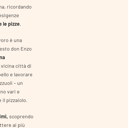
rma, ricordando
 esigenze
 le pizze
.
avoro è una
questo don Enzo
na
 vicina città di
ello e lavorare
zzuoli – un
no vari e
il pizzaiolo.
rimi,
scoprendo
tere ai più