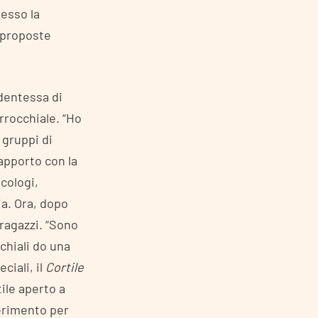
pesso la
e proposte
udentessa di
arrocchiale. “Ho
 gruppi di
rapporto con la
cologi,
ia. Ora, dopo
ragazzi. “Sono
chiali do una
eciali, il
Cortile
tile aperto a
ferimento per