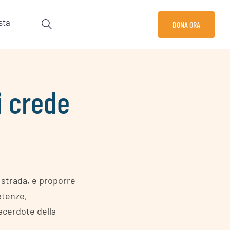
sta
DONA ORA
i crede
 strada, e proporre
etenze,
acerdote della