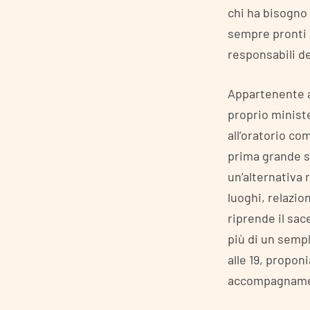
chi ha bisogno
sempre pronti a
responsabili de
Appartenente a
proprio minist
all’oratorio c
prima grande s
un’alternativa 
luoghi, relazio
riprende il sace
più di un semp
alle 19, propon
accompagnament