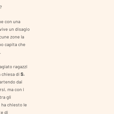
?
che con una
 vive un disagio
lcune zone la
po capita che
.
agiato ragazzi
a chiesa di
S.
partendo dai
rsi, ma con i
ra gli
 ha chiesto le
e di