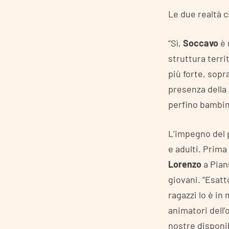
Le due realtà 
“Sì,
Soccavo
è 
struttura terri
più forte, sopr
presenza della
perfino bambini
L’impegno del p
e adulti. Prima
Lorenzo
a Pian
giovani. “Esatt
ragazzi lo è in
animatori dell’
nostre disponi