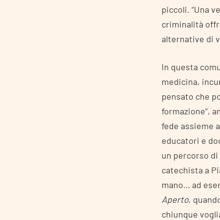
piccoli. “Una v
criminalità off
alternative di 
In questa comu
medicina, incur
pensato che pot
formazione”, am
fede assieme a 
educatori e do
un percorso di
catechista a Pi
mano… ad esem
Aperto
, quando
chiunque vogli