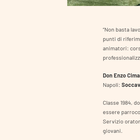
“Non basta lav
punti di riferi
animatori: cor
professionalizz
Don
Enzo Cima
Napoli:
Socca
Classe 1984, d
essere parroco
Servizio orator
giovani.