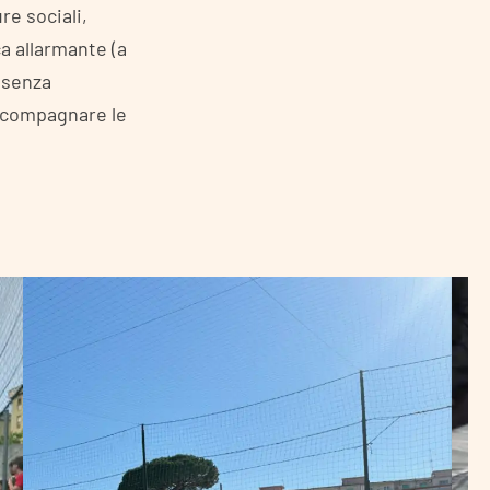
re sociali,
ca allarmante (a
esenza
accompagnare le