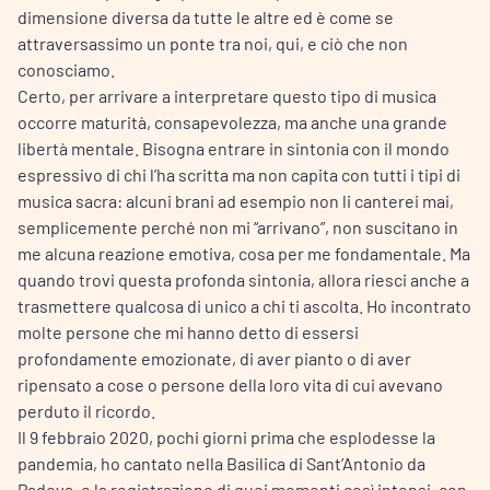
dimensione diversa da tutte le altre ed è come se
attraversassimo un ponte tra noi, qui, e ciò che non
conosciamo.
Certo, per arrivare a interpretare questo tipo di musica
occorre maturità, consapevolezza, ma anche una grande
libertà mentale. Bisogna entrare in sintonia con il mondo
espressivo di chi l’ha scritta ma non capita con tutti i tipi di
musica sacra: alcuni brani ad esempio non li canterei mai,
semplicemente perché non mi “arrivano”, non suscitano in
me alcuna reazione emotiva, cosa per me fondamentale. Ma
quando trovi questa profonda sintonia, allora riesci anche a
trasmettere qualcosa di unico a chi ti ascolta. Ho incontrato
molte persone che mi hanno detto di essersi
profondamente emozionate, di aver pianto o di aver
ripensato a cose o persone della loro vita di cui avevano
perduto il ricordo.
Il 9 febbraio 2020, pochi giorni prima che esplodesse la
pandemia, ho cantato nella Basilica di Sant’Antonio da
Padova, e la registrazione di quei momenti così intensi, con