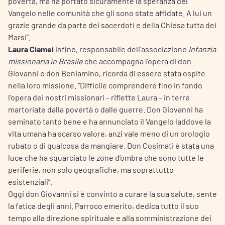
povertà, ma ha portato sicuramente la speranza del
Vangelo nelle comunità che gli sono state affidate. A lui un
grazie grande da parte dei sacerdoti e della Chiesa tutta dei
Marsi”.
Laura Ciamei
infine, responsabile dell’associazione
Infanzia
missionaria in Brasile
che accompagna l’opera di don
Giovanni e don Beniamino, ricorda di essere stata ospite
nella loro missione. “Difficile comprendere fino in fondo
l’opera dei nostri missionari – riflette Laura – in terre
martoriate dalla povertà o dalle guerre. Don Giovanni ha
seminato tanto bene e ha annunciato il Vangelo laddove la
vita umana ha scarso valore, anzi vale meno di un orologio
rubato o di qualcosa da mangiare. Don Cosimati è stata una
luce che ha squarciato le zone d’ombra che sono tutte le
periferie, non solo geografiche, ma soprattutto
esistenziali”.
Oggi don Giovanni si è convinto a curare la sua salute, sente
la fatica degli anni. Parroco emerito, dedica tutto il suo
tempo alla direzione spirituale e alla somministrazione dei