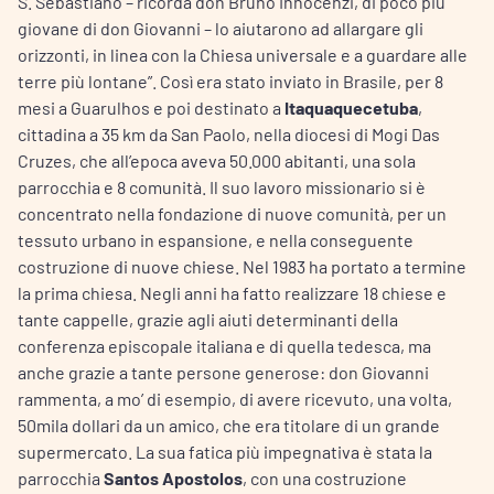
S. Sebastiano – ricorda don Bruno Innocenzi, di poco più
giovane di don Giovanni – lo aiutarono ad allargare gli
orizzonti, in linea con la Chiesa universale e a guardare alle
terre più lontane”. Così era stato inviato in Brasile, per 8
mesi a Guarulhos e poi destinato a
Itaquaquecetuba
,
cittadina a 35 km da San Paolo, nella diocesi di Mogi Das
Cruzes, che all’epoca aveva 50.000 abitanti, una sola
parrocchia e 8 comunità. Il suo lavoro missionario si è
concentrato nella fondazione di nuove comunità, per un
tessuto urbano in espansione, e nella conseguente
costruzione di nuove chiese. Nel 1983 ha portato a termine
la prima chiesa. Negli anni ha fatto realizzare 18 chiese e
tante cappelle, grazie agli aiuti determinanti della
conferenza episcopale italiana e di quella tedesca, ma
anche grazie a tante persone generose: don Giovanni
rammenta, a mo’ di esempio, di avere ricevuto, una volta,
50mila dollari da un amico, che era titolare di un grande
supermercato. La sua fatica più impegnativa è stata la
parrocchia
Santos Apostolos
, con una costruzione