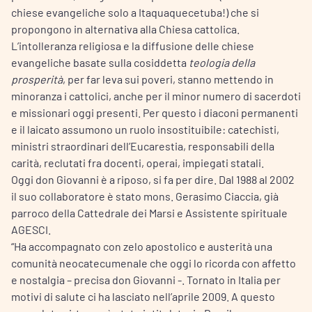
chiese evangeliche solo a Itaquaquecetuba!) che si
propongono in alternativa alla Chiesa cattolica.
L’intolleranza religiosa e la diffusione delle chiese
evangeliche basate sulla cosiddetta
teologia della
prosperità
, per far leva sui poveri, stanno mettendo in
minoranza i cattolici, anche per il minor numero di sacerdoti
e missionari oggi presenti. Per questo i diaconi permanenti
e il laicato assumono un ruolo insostituibile: catechisti,
ministri straordinari dell’Eucarestia, responsabili della
carità, reclutati fra docenti, operai, impiegati statali.
Oggi don Giovanni è a riposo, si fa per dire. Dal 1988 al 2002
il suo collaboratore è stato mons. Gerasimo Ciaccia, già
parroco della Cattedrale dei Marsi e Assistente spirituale
AGESCI.
“Ha accompagnato con zelo apostolico e austerità una
comunità neocatecumenale che oggi lo ricorda con affetto
e nostalgia – precisa don Giovanni -. Tornato in Italia per
motivi di salute ci ha lasciato nell’aprile 2009. A questo