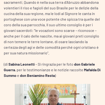
sacramenti. Quando è nella sua terra d’Abruzzo abbandona
volentieri il riso e fagioli del suo Brasile per le delizie della
cucina della sua regione, ma le lodi al Signore le canta in
portoghese con una voce potente che spicca tra quelle del
coro della sua parrocchia. Il suo ultimo consiglio è per i
giovani sacerdoti: “le vocazioni sono scarse – riconosce –
anche per il calo delle nascite, ma ai giovani preti consiglio
di non temere le terre lontane, di osare lasciando la
certezza degli agi e delle comodità perché ogni cristiano è
per sua natura missionario”.
(di
Sabina Leonetti
– Si ringrazia per le foto
don Gabriele
Guerra
, per le testimonianze e le notizie raccolte
Mafalda Di
Summo
e
don Beniamino Resta
)