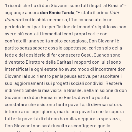
“I ricordi che ho di don Giovanni sono tutti legati al Brasile” –
aggiunge ancora
don Ennio Tarola
. “È stato il primo
fidei
donum
di cui io abbia memoria. L’ho conosciuto in un
periodo in cui partire per “la fine del mondo” significava non
avere più contatti immediati con i propri cari e con i
confratelli: una scelta molto coraggiosa. Don Giovanni è
partito senza sapere cosa lo aspettasse, carico solo della
fede e del desiderio di far conoscere Gesù. Quando sono
diventato Direttore della Caritas i rapporti con lui si sono
intensificati e ogni estate ho avuto modo di incontrare don
Giovanni al suo rientro per la pausa estiva, per ascoltare i
suoi aggiornamenti sui progetti sociali condivisi. Resterà
indimenticabile la mia visita in Brasile, nella missione di don
Giovanni e di don Beniamino Resta, dove ho potuto
constatare che esistono tante povertà, di diversa natura,
intorno a noi ogni giorno, ma c’è una povertà che le supera
tutte: la povertà di chi non ha nulla, neppure la speranza.
Don Giovanni non sarà riuscito a sconfiggere quella