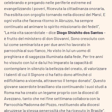
celebrando e pregando nelle periferie estreme ed
evangelizzando i poveri. Ricevuta la cittadinanza onoraria,
l’ha esibita con orgoglio tornando nella diocesi dei Marsi. E
ogni volta che faceva ritorno in Abruzzo, ha sempre
continuato ad animare lo spirito missionario dei fedeli”.
“La mia vita sacerdotale – dice
Diogo Shishito dos Santos
–
è frutto del ministero di don Giovanni. Sono cresciuto con
lui come seminarista e per due anni ho lavorato in
parrocchia al suo fianco. Ho visto in lui un uomo di
preghiera e di saggezza illuminata dalla fede. Per tre anni
ho vissuto con lui e da lui ho imparato la capacità di
contemplare in silenzio la bellezza del creato, di valorizzare
i talenti di cui il Signore ci ha fatto dono affinché ci
edifichiamo a vicenda, attraverso il tempo donato”. Questo
giovane sacerdote brasiliano sta continuando i suoi studi a
Roma ma ha creato un legame proprio con la diocesi di
Avezzano, tanto che nei fine settimana collabora con la
Parrocchia Madonna del Pozzo, restituendo alla diocesi
abruzzese la stessa generosità che ha ricevuto in Brasile”.