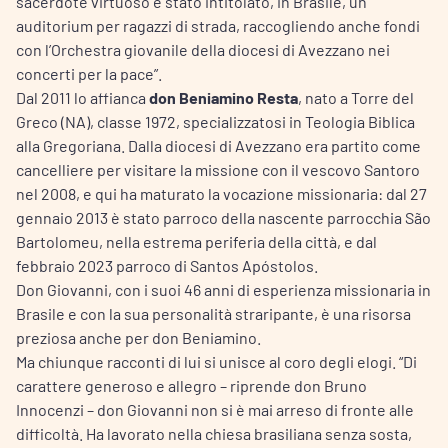
sacerdote virtuoso è stato intitolato, in Brasile, un
auditorium per ragazzi di strada, raccogliendo anche fondi
con l’Orchestra giovanile della diocesi di Avezzano nei
concerti per la pace”.
Dal 2011 lo affianca
don Beniamino Resta
, nato a Torre del
Greco (NA), classe 1972, specializzatosi in Teologia Biblica
alla Gregoriana. Dalla diocesi di Avezzano era partito come
cancelliere per visitare la missione con il vescovo Santoro
nel 2008, e qui ha maturato la vocazione missionaria: dal 27
gennaio 2013 è stato parroco della nascente parrocchia São
Bartolomeu, nella estrema periferia della città, e dal
febbraio 2023 parroco di Santos Apóstolos.
Don Giovanni, con i suoi 46 anni di esperienza missionaria in
Brasile e con la sua personalità straripante, è una risorsa
preziosa anche per don Beniamino.
Ma chiunque racconti di lui si unisce al coro degli elogi. “Di
carattere generoso e allegro – riprende don Bruno
Innocenzi – don Giovanni non si è mai arreso di fronte alle
difficoltà. Ha lavorato nella chiesa brasiliana senza sosta,