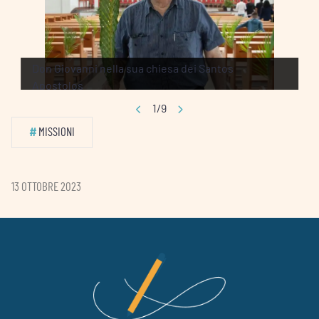
Don Giovanni nella sua chiesa dei Santos
Apostolos
1/9
#
MISSIONI
13 OTTOBRE 2023