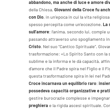
abbandono, ma anche di luce e amore di
della Chiesa,
Giovanni della Croce fu anch
con Dio
, in un’epoca in cui la vita religio
spesso percepita come un’eccezione.
La 
sull’amore
: l’anima, secondo lui, compie 
passando attraverso uno spogliamento int
Cristo
. Nel suo “Cantico Spirituale”, Giov
trasformazione: «Lo Spirito Santo con la s
sublime e la informa e le dà capacità, affi
d’amore che il Padre spira nel Figlio e il F
questa trasformazione spira in lei nel Padr
Croce incarnava un equilibrio raro
:
insie
possedeva capacità organizzative e prati
gestire burocrazie complesse e impegnars
preghiera
e la rigida ascesi spirituale. C