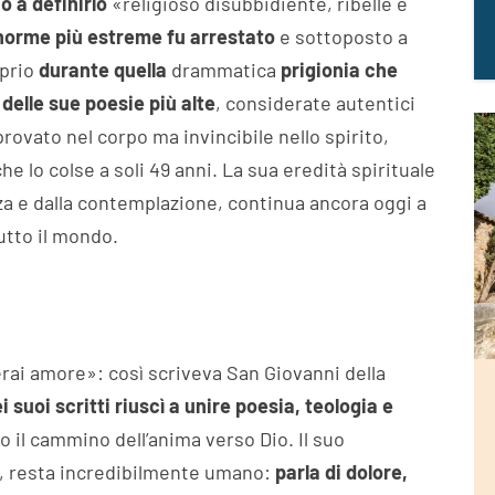
o a definirlo
«religioso disubbidiente, ribelle e
 norme più estreme fu arrestato
e sottoposto a
prio
durante quella
drammatica
prigionia che
delle sue poesie più alte
, considerate autentici
provato nel corpo ma invincibile nello spirito,
he lo colse a soli 49 anni. La sua eredità spirituale
enza e dalla contemplazione, continua ancora oggi a
tutto il mondo.
rai amore»: così scriveva San Giovanni della
i suoi scritti riuscì a unire poesia, teologia e
o il cammino dell’anima verso Dio. Il suo
, resta incredibilmente umano:
parla di dolore,