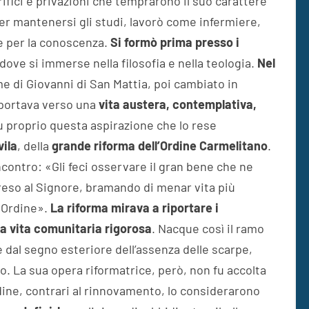
rifici e privazioni che temprarono il suo carattere
er mantenersi gli studi, lavorò come infermiere,
e per la conoscenza.
Si formò prima presso i
 dove si immerse nella filosofia e nella teologia.
Nel
e di Giovanni di San Mattia, poi cambiato in
 portava verso una
vita austera, contemplativa,
u proprio questa aspirazione che lo rese
vila
, della
grande riforma dell’Ordine Carmelitano
.
ncontro: «Gli feci osservare il gran bene che ne
reso al Signore, bramando di menar vita più
o Ordine».
La riforma mirava a riportare i
una vita comunitaria rigorosa
. Nacque così il ramo
e dal segno esteriore dell’assenza delle scarpe,
. La sua opera riformatrice, però, non fu accolta
dine, contrari al rinnovamento, lo considerarono