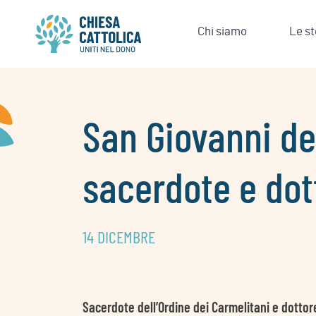
Skip
to
Chi siamo
Le st
content
San Giovanni de
sacerdote e dot
14 DICEMBRE
Sacerdote dell’Ordine dei Carmelitani e dottor