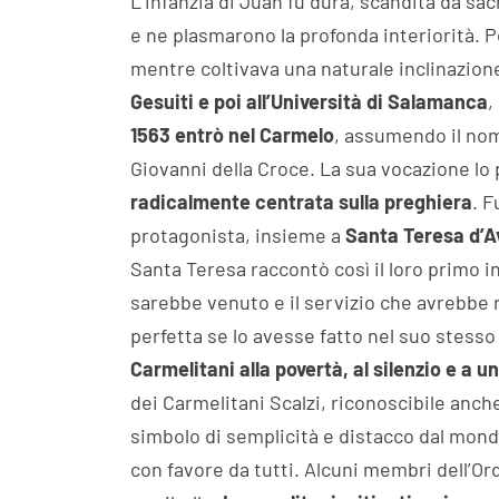
L’infanzia di Juan fu dura, scandita da sac
e ne plasmarono la profonda interiorità. P
mentre coltivava una naturale inclinazion
Gesuiti e poi all’Università di Salamanca
,
1563 entrò nel Carmelo
, assumendo il nom
Giovanni della Croce. La sua vocazione lo
radicalmente centrata sulla preghiera
. F
protagonista, insieme a
Santa Teresa d’A
Santa Teresa raccontò così il loro primo i
sarebbe venuto e il servizio che avrebbe 
perfetta se lo avesse fatto nel suo stess
Carmelitani alla povertà, al silenzio e a 
dei Carmelitani Scalzi, riconoscibile anch
simbolo di semplicità e distacco dal mondo
con favore da tutti. Alcuni membri dell’Or