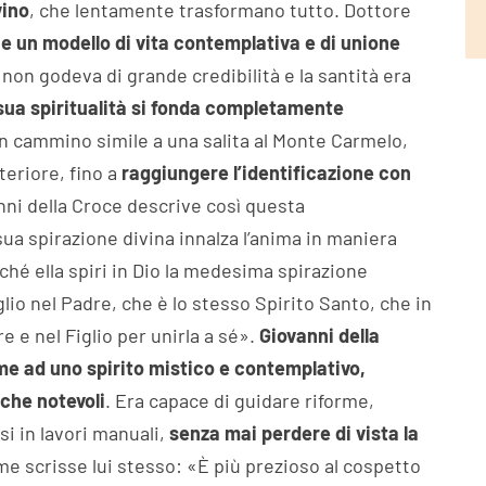
vino
, che lentamente trasformano tutto. Dottore
e un modello di vita contemplativa e di unione
sa non godeva di grande credibilità e la santità era
sua spiritualità si fonda completamente
un cammino simile a una salita al Monte Carmelo,
eriore, fino a
raggiungere l’identificazione con
anni della Croce descrive così questa
ua spirazione divina innalza l’anima in maniera
nché ella spiri in Dio la medesima spirazione
iglio nel Padre, che è lo stesso Spirito Santo, che in
e e nel Figlio per unirla a sé».
Giovanni della
me ad uno spirito mistico e contemplativo,
che notevoli
. Era capace di guidare riforme,
i in lavori manuali,
senza mai perdere di vista la
ome scrisse lui stesso: «È più prezioso al cospetto