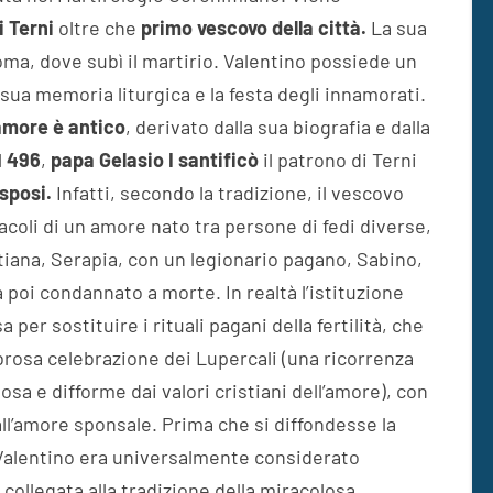
i Terni
oltre che
primo vescovo della città.
La sua
oma, dove subì il martirio. Valentino possiede un
 sua memoria liturgica e la festa degli innamorati.
’amore è antico
, derivato dalla sua biografia e dalla
l
496
,
papa Gelasio I santificò
il patrono di Terni
sposi.
Infatti, secondo la tradizione, il vescovo
tacoli di un amore nato tra persone di fedi diverse,
iana, Serapia, con un legionario pagano, Sabino,
a poi condannato a morte. In realtà l’istituzione
a per sostituire i rituali pagani della fertilità, che
brosa celebrazione dei Lupercali (una ricorrenza
osa e difforme dai valori cristiani dell’amore), con
ll’amore sponsale. Prima che si diffondesse la
 Valentino era universalmente considerato
collegata alla tradizione della miracolosa