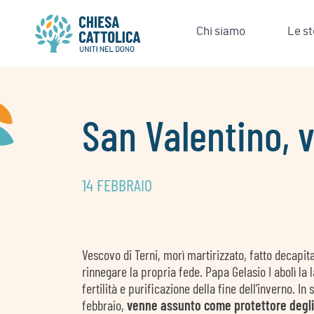
Skip
to
Chi siamo
Le st
content
San Valentino, 
14 FEBBRAIO
Vescovo di Terni, morì martirizzato, fatto decapita
rinnegare la propria fede. Papa Gelasio I abolì la 
fertilità e purificazione della fine dell’inverno. In
febbraio,
venne assunto come protettore degli