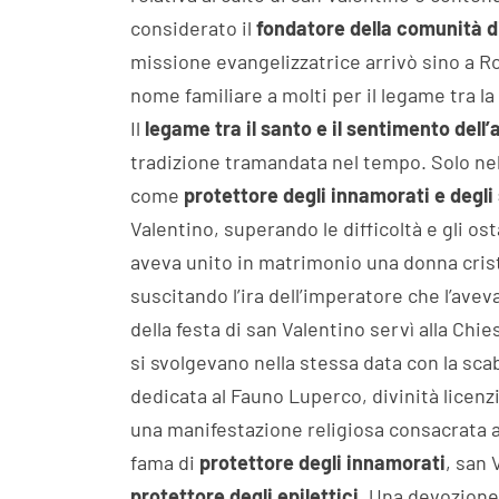
considerato il
fondatore della comunità d
missione evangelizzatrice arrivò sino a R
nome familiare a molti per il legame tra la
Il
legame tra il santo e il sentimento dell
tradizione tramandata nel tempo. Solo ne
come
protettore degli innamorati e degli 
Valentino, superando le difficoltà e gli os
aveva unito in matrimonio una donna crist
suscitando l’ira dell’imperatore che l’avev
della festa di san Valentino servì alla Chies
si svolgevano nella stessa data con la sca
dedicata al Fauno Luperco, divinità licenzi
una manifestazione religiosa consacrata a
fama di
protettore degli innamorati
, san
protettore degli epilettici
. Una devozione 