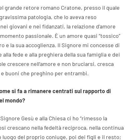
 del grande retore romano Cratone, presso il quale
gravissima patologia, che lo aveva reso
i giovani e nei fidanzati, la relazione d’amore
so momento passionale. È un amore quasi “tossico”
tro e la sua accoglienza. Il Signore mi concesse di
alla fede e alla preghiera della sua famiglia e dei
ole crescere nell’amore e non bruciarsi, cresca
ri e buoni che preghino per entrambi.
come si fa a rimanere centrati sul rapporto di
 del mondo?
l Signore Gesù e alla Chiesa ci ho “rimesso la
osi crescano nella fedeltà reciproca, nella continua
luogo del proprio coniuge, poi dei figli e il resto;