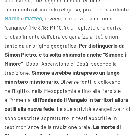
alternative, che leggono in quel termine un
riferimento al suo zelo religioso, profondo e ardente.
Marco
e
Matteo
, invece, lo menzionano come
“cananeo” (Mc 3,18; Mt 10,4), un epiteto che deriva
probabilmente dall’ebraico qana (zelante), e non
tanto da un’origine geografica.
Per distinguerlo da
Simon Pietro, è talvolta chiamato anche “Simone il
Minore”
. Dopo l’Ascensione di Gesù, secondo la
tradizione,
Simone avrebbe intrapreso un lungo
ministero missionario
. Diverse fonti lo collocano
nell’Egitto, nella Mesopotamia e fino alla Persia e
all’Armenia,
diffondendo il Vangelo in territori allora
ostili alla nuova fede
. Le sue attività evangelizzatrici
sono descritte soprattutto in testi apocrifi e in
testimonianze della tradizione orale.
La morte di