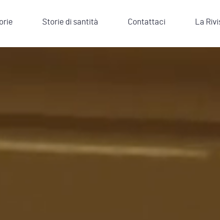
orie
Storie di santità
Contattaci
La Rivi