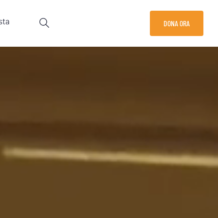
sta
DONA ORA