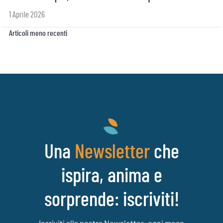
1 Aprile 2026
Navigazione
Articoli meno recenti
articoli
Una
che
Newsletter
ispira, anima e
sorprende: iscriviti!
Iscriviti alla nostra Newsletter: ogni mese