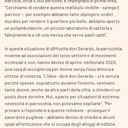
Battista, circa 4.500 persone, è impegnata in prima linea.
“Cerchiamo di rendere questa realtà più vivibile – spiega il
parroco –: per esempio abbiamo fatto dipingere undici
murales per rendere il quartiere più bello, abbiamo aperto
un poliambulatorio, un piccolo laboratorio di sartoria e
falegnameria e c’è una mensa che serve pasti caldi”.
In questa situazione di difficoltà don Gerardo, la parrocchia,
insieme ad associazioni del terzo settore e di movimenti
ecclesiali e non, hanno deciso di aprire, nell’estate 2023,
una casa di accoglienza per donne senza fissa dimora e
vittime di violenza. “L’idea – dice don Gerardo – ci è venuta
perché spesso, soprattutto durante l’inverno, venivano
tante donne, anche da altre parti della città, a chiederci un
posto dove dormire. Noi, a parte per situazioni di estrema
necessità in parrocchia, non potevamo ospitarle”. “Per
provare a rispondere a queste richieste – prosegue il
sacerdote pugliese – abbiamo deciso di chiedere alcuni
spazi all’istituzione che si occupa degli alloggi di edilizia