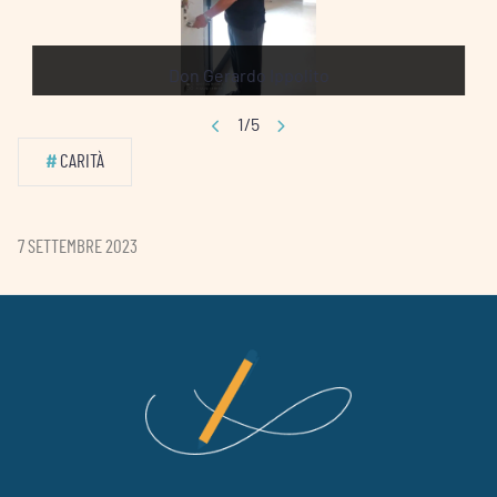
Don Gerardo Ippolito
1/5
#
CARITÀ
7 SETTEMBRE 2023