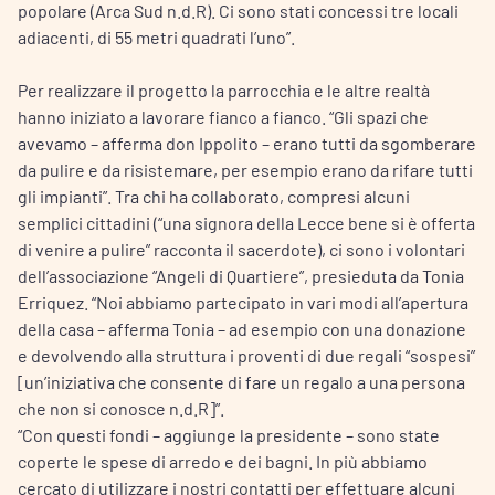
popolare (Arca Sud n.d.R). Ci sono stati concessi tre locali
adiacenti, di 55 metri quadrati l’uno”.
Per realizzare il progetto la parrocchia e le altre realtà
hanno iniziato a lavorare fianco a fianco. “Gli spazi che
avevamo – afferma don Ippolito – erano tutti da sgomberare
da pulire e da risistemare, per esempio erano da rifare tutti
gli impianti”. Tra chi ha collaborato, compresi alcuni
semplici cittadini (“una signora della Lecce bene si è offerta
di venire a pulire” racconta il sacerdote), ci sono i volontari
dell’associazione “Angeli di Quartiere”, presieduta da Tonia
Erriquez. “Noi abbiamo partecipato in vari modi all’apertura
della casa – afferma Tonia – ad esempio con una donazione
e devolvendo alla struttura i proventi di due regali “sospesi”
[un’iniziativa che consente di fare un regalo a una persona
che non si conosce n.d.R]”.
“Con questi fondi – aggiunge la presidente – sono state
coperte le spese di arredo e dei bagni. In più abbiamo
cercato di utilizzare i nostri contatti per effettuare alcuni