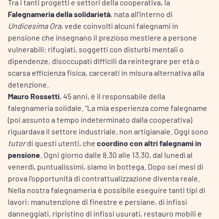
Tra i tanti progetti e settori della cooperativa, la
Falegnameria della solidarietà
, nata all’interno di
Undicesima Ora
, vede coinvolti alcuni falegnami in
pensione che insegnano il prezioso mestiere a persone
vulnerabili: rifugiati, soggetti con disturbi mentali o
dipendenze, disoccupati difficili da reintegrare per età o
scarsa efficienza fisica, carcerati in misura alternativa alla
detenzione.
Mauro Rossetti
, 45 anni, è il responsabile della
falegnameria solidale. “La mia esperienza come falegname
(poi assunto a tempo indeterminato dalla cooperativa)
riguardava il settore industriale, non artigianale. Oggi sono
tutor
di questi utenti, che
coordino con altri falegnami in
pensione
. Ogni giorno dalle 8.30 alle 13.30, dal lunedì al
venerdì, puntualissimi, siamo in bottega. Dopo sei mesi di
prova l’opportunità di contrattualizzazione diventa reale.
Nella nostra falegnameria è possibile eseguire tanti tipi di
lavori: manutenzione di finestre e persiane, di infissi
danneggiati, ripristino di infissi usurati, restauro mobili e