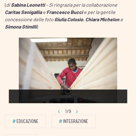
(
di
Sabina Leonetti
– Si ringrazia per la collaborazione
Caritas Senigallia
e
Francesco Bucci
e per la gentile
concessione delle foto
Giulia Colosio
,
Chiara Michelon
e
Simona Stimilli
)
Un giovane immigrato al lavoro
1/9
#
EDUCAZIONE
#
INTEGRAZIONE