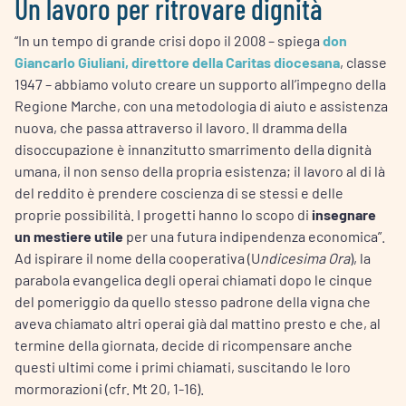
Un lavoro per ritrovare dignità
“In un tempo di grande crisi dopo il 2008 – spiega
don
Giancarlo Giuliani, direttore della Caritas diocesana
, classe
1947 – abbiamo voluto creare un supporto all’impegno della
Regione Marche, con una metodologia di aiuto e assistenza
nuova, che passa attraverso il lavoro. Il dramma della
disoccupazione è innanzitutto smarrimento della dignità
umana, il non senso della propria esistenza; il lavoro al di là
del reddito è prendere coscienza di se stessi e delle
proprie possibilità. I progetti hanno lo scopo di
insegnare
un mestiere utile
per una futura indipendenza economica”.
Ad ispirare il nome della cooperativa (U
ndicesima Ora
), la
parabola evangelica degli operai chiamati dopo le cinque
del pomeriggio da quello stesso padrone della vigna che
aveva chiamato altri operai già dal mattino presto e che, al
termine della giornata, decide di ricompensare anche
questi ultimi come i primi chiamati, suscitando le loro
mormorazioni (cfr. Mt 20, 1-16).