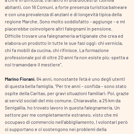
abitanti, con 16 Comuni, a forte presenza turistica balneare
e con una prevalenza di anziani e di longevità tipica della
regione Marche. Sono molto soddisfatto – aggiunge – e mi
piacerebbe coinvolgere altri falegnami in pensione.
Difficile trovare una falegnameria artigianale che crea ed
elabora un prodotto in tutte le sue fasi oggi: chi vernicia,
chi fa mobili da cucina, chi rifinisce. La formazione
professionale poi di oltre 20 anni fa non esiste più: spetta a
noi tramandare il mestiere”.
Marino Fiorani
, 64 anni, nonostante l’età è uno degli utenti
di questa bella famiglia. “Per tre anni – confida – sono stato
ospite della Caritas, per gravi situazioni familiari: Poi, grazie
ai servizi sociali del mio comune, Chiaravalle, a 25 km da
Senigallia, ho trovato lavoro in questa falegnameria. Un
settore per me completamente estraneo, visto che mi
occupavo di commercio nell’abbigliamento. I volontari però
ci supportano e ci sostengono nei problemi della