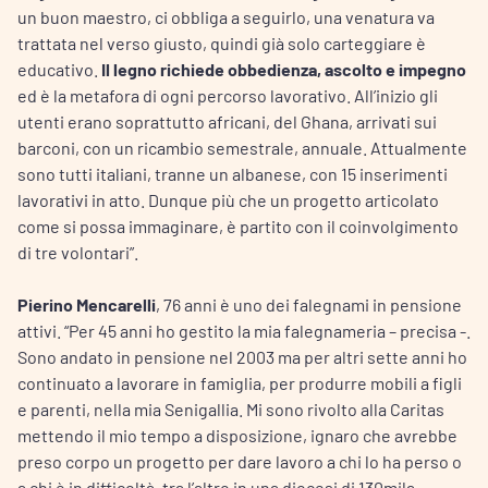
un buon maestro, ci obbliga a seguirlo, una venatura va
trattata nel verso giusto, quindi già solo carteggiare è
educativo.
Il legno richiede obbedienza, ascolto e impegno
ed è la metafora di ogni percorso lavorativo. All’inizio gli
utenti erano soprattutto africani, del Ghana, arrivati sui
barconi, con un ricambio semestrale, annuale. Attualmente
sono tutti italiani, tranne un albanese, con 15 inserimenti
lavorativi in atto. Dunque più che un progetto articolato
come si possa immaginare, è partito con il coinvolgimento
di tre volontari”.
Pierino Mencarelli
, 76 anni è uno dei falegnami in pensione
attivi. “Per 45 anni ho gestito la mia falegnameria – precisa -.
Sono andato in pensione nel 2003 ma per altri sette anni ho
continuato a lavorare in famiglia, per produrre mobili a figli
e parenti, nella mia Senigallia. Mi sono rivolto alla Caritas
mettendo il mio tempo a disposizione, ignaro che avrebbe
preso corpo un progetto per dare lavoro a chi lo ha perso o
a chi è in difficoltà, tra l’altro in una diocesi di 130mila