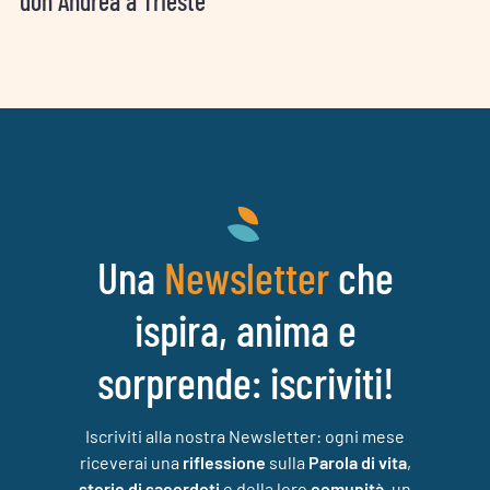
don Andrea a Trieste
Una
che
Newsletter
ispira, anima e
sorprende: iscriviti!
Iscriviti alla nostra Newsletter: ogni mese
riceverai una
riflessione
sulla
Parola di vita
,
storie di sacerdoti
e della loro
comunità
, un