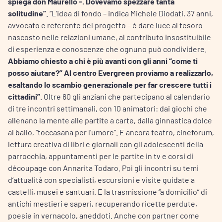
spiega don Maurello -. Dovevamo spezzare tanta
solitudine”
. “L’idea di fondo – indica Michele Diodati, 37 anni,
avvocato e referente del progetto – è dare luce al tesoro
nascosto nelle relazioni umane, al contributo insostituibile
di esperienza e conoscenze che ognuno può condividere.
Abbiamo chiesto a chi è più avanti con gli anni “come ti
posso aiutare?”
Al centro Evergreen proviamo a realizzarlo,
esaltando lo scambio generazionale per far crescere tutti i
cittadini”
. Oltre 60 gli anziani che partecipano al calendario
di tre incontri settimanali, con 10 animatori: dai giochi che
allenano la mente alle partite a carte, dalla ginnastica dolce
al ballo, “toccasana per l’umore”. E ancora teatro, cineforum,
lettura creativa di libri e giornali con gli adolescenti della
parrocchia, appuntamenti per le partite in tv e corsi di
découpage con Annarita Todaro. Poi gli incontri su temi
d’attualità con specialisti, escursioni e visite guidate a
castelli, musei e santuari. E la trasmissione “a domicilio” di
antichi mestieri e saperi, recuperando ricette perdute,
poesie in vernacolo, aneddoti. Anche con partner come