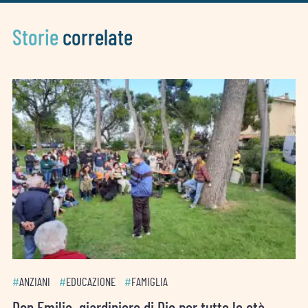
Storie
correlate
#
ANZIANI
#
EDUCAZIONE
#
FAMIGLIA
Don Emilio, giardiniere di Dio per tutte le età