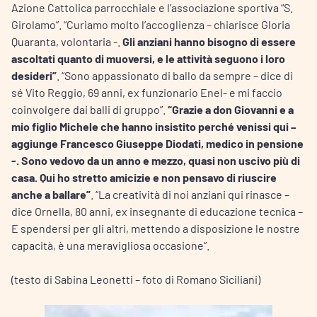
Azione Cattolica parrocchiale e l’associazione sportiva “S.
Girolamo”. “Curiamo molto l’accoglienza – chiarisce Gloria
Quaranta, volontaria -.
Gli anziani hanno bisogno di essere
ascoltati quanto di muoversi, e le attività seguono i loro
desideri”
. “Sono appassionato di ballo da sempre – dice di
sé Vito Reggio, 69 anni, ex funzionario Enel- e mi faccio
coinvolgere dai balli di gruppo”.
“Grazie a don Giovanni e a
mio figlio Michele che hanno insistito perché venissi qui –
aggiunge Francesco Giuseppe Diodati, medico in pensione
-. Sono vedovo da un anno e mezzo, quasi non uscivo più di
casa. Qui ho stretto amicizie e non pensavo di riuscire
anche a ballare”
. “La creatività di noi anziani qui rinasce –
dice Ornella, 80 anni, ex insegnante di educazione tecnica –
E spendersi per gli altri, mettendo a disposizione le nostre
capacità, è una meravigliosa occasione”.
(testo di Sabina Leonetti – foto di Romano Siciliani)