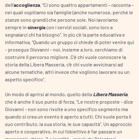
dell’
accoglienza
. “Ci sono quattro appartamenti – racconta –
nei quali ospitiamo sia famiglie (anche numerose, perché le
stanze sono grandi) che persone sole. Noi lavoriamo
sempre in
sinergia
con i servizi sociali, sono loro a
segnalarci chi ha bisogno”. In più c’è la parte educativa e
informativa. “Quando un gruppo ci chiede di poter venire qui
– prosegue Giovanni – noi, insieme a loro, cerchiamo di
costruire il percorso migliore. C’è chi vuole conoscere la
storia della Libera Masseria, c’è chi vuole avvicinarsi ad
alcune tematiche, altri invece che vogliono lavorare su un
aspetto specifico”.
Un modo di aprirsi al mondo, quello della
Libera Masseria
,
che è anche il suo punto di forza. “Le nostre proposte – dice
Giovanni – non sono rivolte a uno specifico segmento ma
quando si crea un evento è aperto a tutti. Chi vuole porta il
suo contributo, la sua storia, le sue capacità”. Un approccio
aperto e cooperativo, in cui l’obiettivo è far passare un
messaggio chiaro. “La legalità – conclude Balestreri –