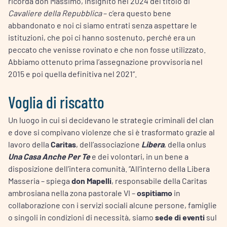
ricorda don Massimo, insignito nel 2024 del titolo di
Cavaliere della Repubblica
– c’era questo bene
abbandonato e noi ci siamo entrati senza aspettare le
istituzioni, che poi ci hanno sostenuto, perché era un
peccato che venisse rovinato e che non fosse utilizzato.
Abbiamo ottenuto prima l’assegnazione provvisoria nel
2015 e poi quella definitiva nel 2021”.
Voglia di riscatto
Un luogo in cui si decidevano le strategie criminali del clan
e dove si compivano violenze che si è trasformato grazie al
lavoro della
Caritas
, dell’associazione
Libera
, della onlus
Una Casa
Anche
Per Te
e dei volontari, in un bene a
disposizione dell’intera comunità. “All’interno della Libera
Masseria – spiega
don Mapelli
, responsabile della Caritas
ambrosiana nella zona pastorale VI –
ospitiamo
in
collaborazione con i servizi sociali alcune persone, famiglie
o singoli in condizioni di necessità, siamo
sede di eventi
sul