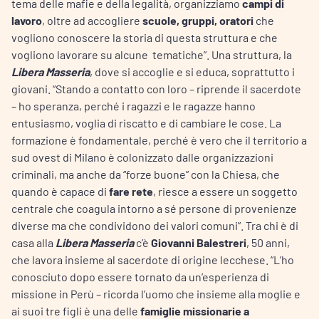
tema delle mafie e della legalità, organizziamo
campi di
lavoro
, oltre ad accogliere
scuole, gruppi, oratori
che
vogliono conoscere la storia di questa struttura e che
vogliono lavorare su alcune tematiche”. Una struttura, la
Libera Masseria
, dove si accoglie e si educa, soprattutto i
giovani. “Stando a contatto con loro – riprende il sacerdote
– ho speranza, perché i ragazzi e le ragazze hanno
entusiasmo, voglia di riscatto e di cambiare le cose. La
formazione è fondamentale, perché è vero che il territorio a
sud ovest di Milano è colonizzato dalle organizzazioni
criminali, ma anche da “forze buone” con la Chiesa, che
quando è capace di
fare rete
, riesce a essere un soggetto
centrale che coagula intorno a sé persone di provenienze
diverse ma che condividono dei valori comuni”. Tra chi è di
casa alla
Libera Masseria
c’è
Giovanni Balestreri
, 50 anni,
che lavora insieme al sacerdote di origine lecchese. “L’ho
conosciuto dopo essere tornato da un’esperienza di
missione in Perù – ricorda l’uomo che insieme alla moglie e
ai suoi tre figli è una delle
famiglie missionarie a