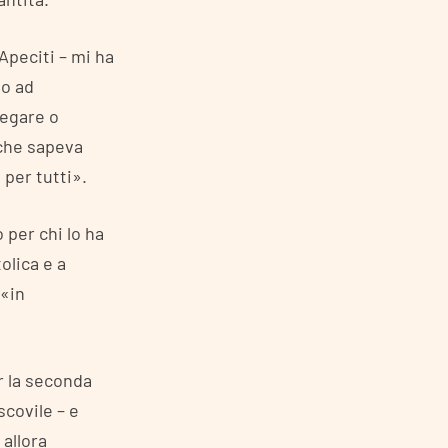
Apeciti – mi ha
to ad
regare o
 che sapeva
per tutti».
 per chi lo ha
olica e a
 «in
er la seconda
scovile – e
allora