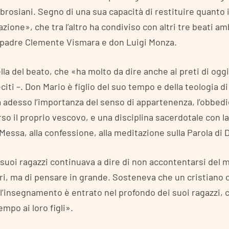
brosiani. Segno di una sua capacità di restituire quanto 
azione», che tra l’altro ha condiviso con altri tre beati a
 padre Clemente Vismara e don Luigi Monza.
lla del beato, che «ha molto da dire anche ai preti di ogg
ti –. Don Mario è figlio del suo tempo e della teologia di
 adesso l’importanza del senso di appartenenza, l’obbed
rso il proprio vescovo, e una disciplina sacerdotale con la 
 Messa, alla confessione, alla meditazione sulla Parola di 
i suoi ragazzi continuava a dire di non accontentarsi del 
i, ma di pensare in grande. Sosteneva che un cristiano o
l’insegnamento è entrato nel profondo dei suoi ragazzi, 
empo ai loro figli».