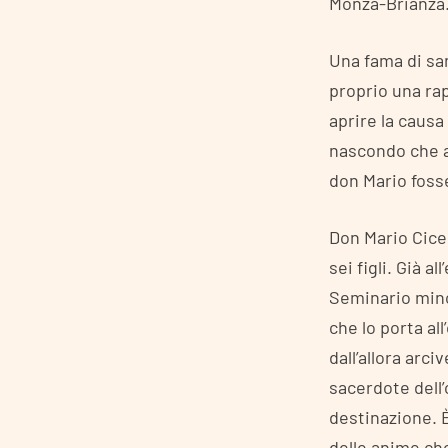
Monza-Brianza
Una fama di san
proprio una ra
aprire la causa
nascondo che al
don Mario foss
Don Mario Cicer
sei figli. Già a
Seminario mino
che lo porta al
dall’allora arc
sacerdote dell’
destinazione. È
delle anime che