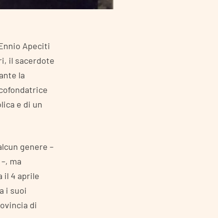
 Ennio Apeciti
i, il sacerdote
ante la
 cofondatrice
lica e di un
 alcun genere –
 –, ma
il 4 aprile
a i suoi
ovincia di