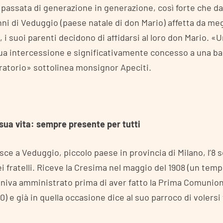
passata di generazione in generazione, così forte che da
ni di Veduggio (paese natale di don Mario) affetta da me
 i suoi parenti decidono di affidarsi al loro don Mario. «
ua intercessione e significativamente concesso a una b
oratorio» sottolinea monsignor Apeciti.
 sua vita: sempre presente per tutti
sce a Veduggio, piccolo paese in provincia di Milano, l’8
sei fratelli. Riceve la Cresima nel maggio del 1908 (un te
iva amministrato prima di aver fatto la Prima Comunio
10) e già in quella occasione dice al suo parroco di volersi