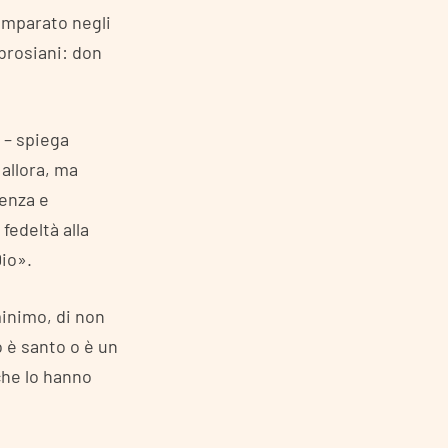
imparato negli
mbrosiani: don
i – spiega
 allora, ma
ienza e
fedeltà alla
Dio».
minimo, di non
 è santo o è un
che lo hanno