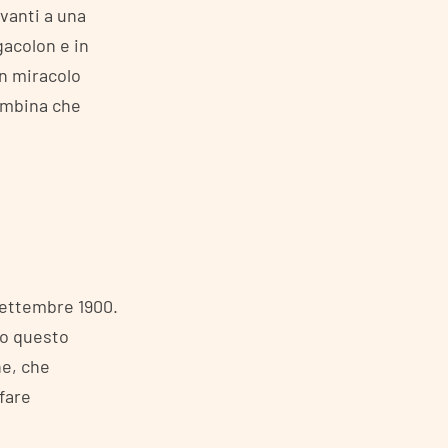
vanti a una
gacolon e in
Un miracolo
ambina che
 settembre 1900.
mpo questo
ne, che
 fare