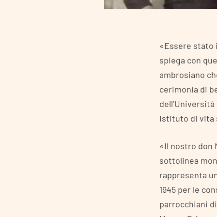
«Essere stato i
spiega con ques
ambrosiano che 
cerimonia di b
dell’Università
Istituto di vita
«Il nostro don 
sottolinea mons
rappresenta un 
1945 per le con
parrocchiani di