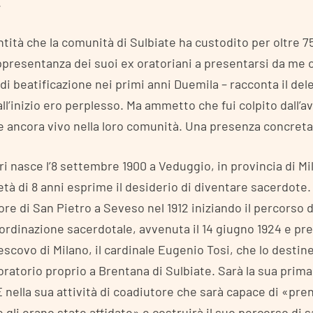
.
tità che la comunità di Sulbiate ha custodito per oltre 7
ppresentanza dei suoi ex oratoriani a presentarsi da me 
 di beatificazione nei primi anni Duemila – racconta il del
l’inizio ero perplesso. Ma ammetto che fui colpito dall’
e ancora vivo nella loro comunità. Una presenza concreta
i nasce l’8 settembre 1900 a Veduggio, in provincia di Mi
ll’età di 8 anni esprime il desiderio di diventare sacerdote.
re di San Pietro a Seveso nel 1912 iniziando il percorso 
l’ordinazione sacerdotale, avvenuta il 14 giugno 1924 e pr
ivescovo di Milano, il cardinale Eugenio Tosi, che lo desti
oratorio proprio a Brentana di Sulbiate. Sarà la sua prima
 nella sua attività di coadiutore che sarà capace di «pre
 gli erano state affidate» e costruirà il suo percorso di s