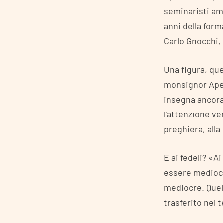
seminaristi am
anni della form
Carlo Gnocchi,
Una figura, que
monsignor Apeci
insegna ancora
l’attenzione ve
preghiera, alla
E ai fedeli? «A
essere mediocr
mediocre. Quel
trasferito nel t