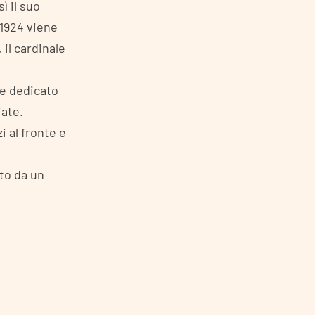
ì il suo
 1924 viene
 il cardinale
te dedicato
iate.
 al fronte e
lto da un