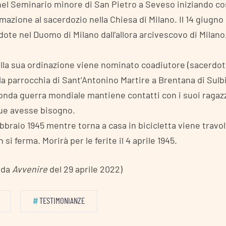
nel Seminario minore di San Pietro a Seveso iniziando cos
mazione al sacerdozio nella Chiesa di Milano. Il 14 giugno
ote nel Duomo di Milano dall’allora arcivescovo di Milano,
ella sua ordinazione viene nominato coadiutore (sacerdo
ella parrocchia di Sant’Antonino Martire a Brentana di Sulb
onda guerra mondiale mantiene contatti con i suoi ragazzi
ue avesse bisogno.
ebbraio 1945 mentre torna a casa in bicicletta viene travo
si ferma. Morirà per le ferite il 4 aprile 1945.
– da
Avvenire
del 29 aprile 2022)
#
TESTIMONIANZE