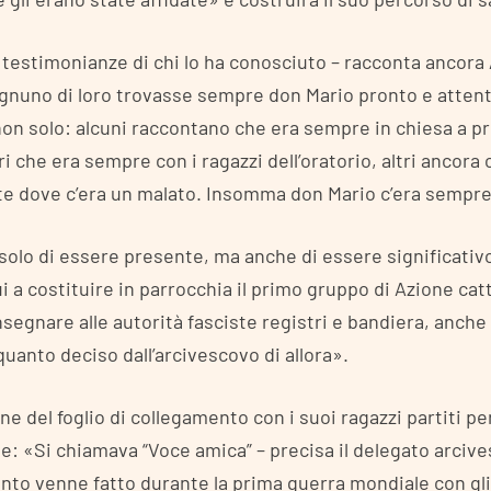
 testimonianze di chi lo ha conosciuto – racconta ancora 
gnuno di loro trovasse sempre don Mario pronto e atten
 non solo: alcuni raccontano che era sempre in chiesa a p
ri che era sempre con i ragazzi dell’oratorio, altri ancora
e dove c’era un malato. Insomma don Mario c’era sempre 
 solo di essere presente, ma anche di essere significativo
ui a costituire in parrocchia il primo gruppo di Azione catt
onsegnare alle autorità fasciste registri e bandiera, anche
uanto deciso dall’arcivescovo di allora».
one del foglio di collegamento con i suoi ragazzi partiti p
: «Si chiamava “Voce amica” – precisa il delegato arcive
nto venne fatto durante la prima guerra mondiale con gli 