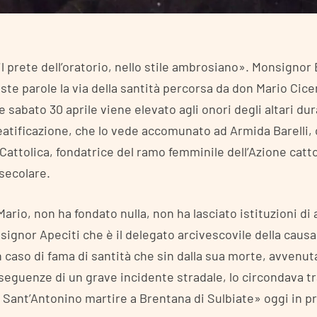
l prete dell’oratorio, nello stile ambrosiano». Monsignor
te parole la via della santità percorsa da don Mario Cicer
sabato 30 aprile viene elevato agli onori degli altari dur
eatificazione, che lo vede accomunato ad Armida Barelli,
 Cattolica, fondatrice del ramo femminile dell’Azione catto
 secolare.
Mario, non ha fondato nulla, non ha lasciato istituzioni di
ignor Apeciti che è il delegato arcivescovile della causa
caso di fama di santità che sin dalla sua morte, avvenuta 
seguenze di un grave incidente stradale, lo circondava tr
 Sant’Antonino martire a Brentana di Sulbiate» oggi in pr