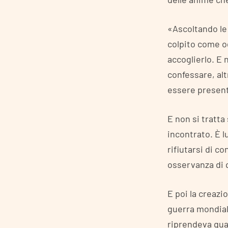
«Ascoltando le
colpito come o
accoglierlo. E
confessare, alt
essere present
E non si tratta
incontrato. È l
rifiutarsi di c
osservanza di q
E poi la creazi
guerra mondiale
riprendeva qua