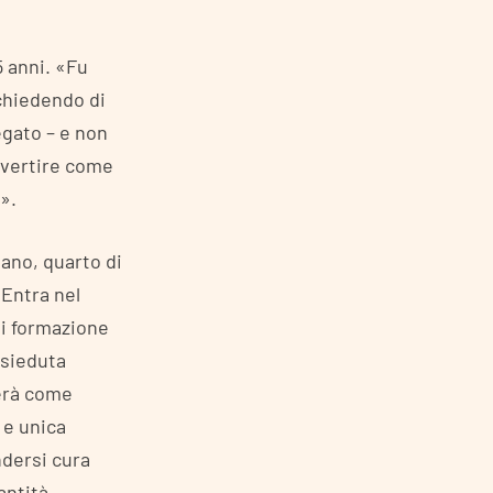
5 anni. «Fu
chiedendo di
egato – e non
avvertire come
».
lano, quarto di
 Entra nel
di formazione
esieduta
nerà come
 e unica
ndersi cura
antità.