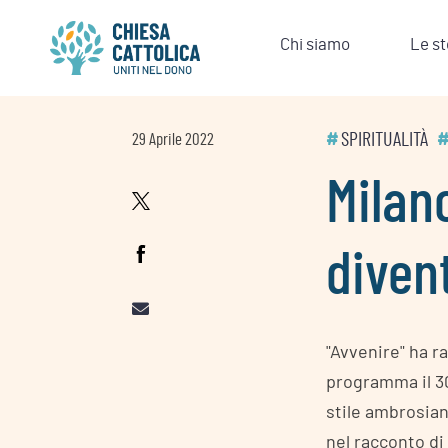
Skip
to
Chi siamo
Le st
content
#
SPIRITUALITÀ
29 Aprile 2022
Milano
diven
"Avvenire" ha ra
programma il 30 
stile ambrosiano
nel racconto di