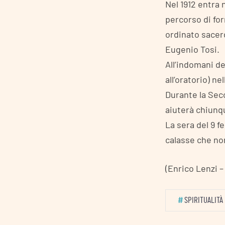
Nel 1912 entra 
percorso di for
ordinato sacerd
Eugenio Tosi.
All’indomani d
all’oratorio) n
Durante la Sec
aiuterà chiunq
La sera del 9 f
calasse che non 
(Enrico Lenzi 
#
SPIRITUALITÀ