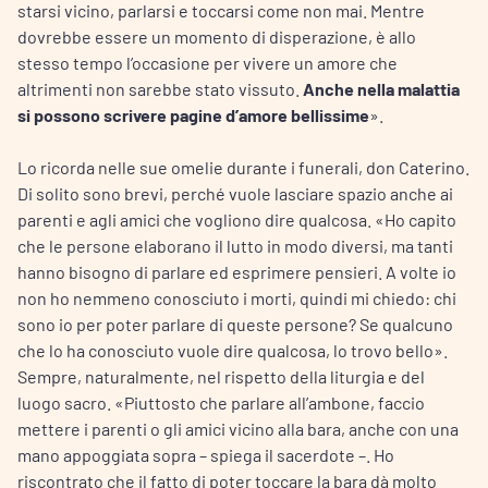
starsi vicino, parlarsi e toccarsi come non mai. Mentre
dovrebbe essere un momento di disperazione, è allo
stesso tempo l’occasione per vivere un amore che
altrimenti non sarebbe stato vissuto.
Anche nella malattia
si possono scrivere pagine d’amore bellissime
».
Lo ricorda nelle sue omelie durante i funerali, don Caterino.
Di solito sono brevi, perché vuole lasciare spazio anche ai
parenti e agli amici che vogliono dire qualcosa. «Ho capito
che le persone elaborano il lutto in modo diversi, ma tanti
hanno bisogno di parlare ed esprimere pensieri. A volte io
non ho nemmeno conosciuto i morti, quindi mi chiedo: chi
sono io per poter parlare di queste persone? Se qualcuno
che lo ha conosciuto vuole dire qualcosa, lo trovo bello».
Sempre, naturalmente, nel rispetto della liturgia e del
luogo sacro. «Piuttosto che parlare all’ambone, faccio
mettere i parenti o gli amici vicino alla bara, anche con una
mano appoggiata sopra – spiega il sacerdote –. Ho
riscontrato che il fatto di poter toccare la bara dà molto