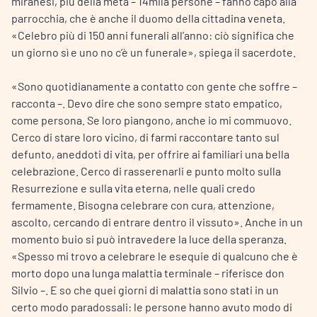
miranesi, più della metà – 14mila persone – fanno capo alla
parrocchia, che è anche il duomo della cittadina veneta.
«Celebro più di 150 anni funerali all’anno: ciò significa che
un giorno sì e uno no c’è un funerale», spiega il sacerdote.
«Sono quotidianamente a contatto con gente che soffre –
racconta –. Devo dire che sono sempre stato empatico,
come persona. Se loro piangono, anche io mi commuovo.
Cerco di stare loro vicino, di farmi raccontare tanto sul
defunto, aneddoti di vita, per offrire ai familiari una bella
celebrazione. Cerco di rasserenarli e punto molto sulla
Resurrezione e sulla vita eterna, nelle quali credo
fermamente. Bisogna celebrare con cura, attenzione,
ascolto, cercando di entrare dentro il vissuto». Anche in un
momento buio si può intravedere la luce della speranza.
«Spesso mi trovo a celebrare le esequie di qualcuno che è
morto dopo una lunga malattia terminale – riferisce don
Silvio –. E so che quei giorni di malattia sono stati in un
certo modo paradossali: le persone hanno avuto modo di