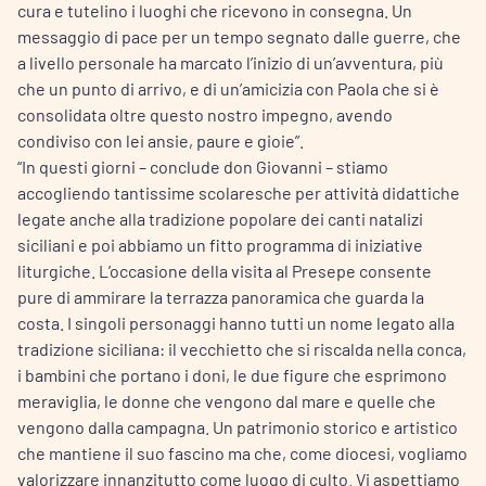
cura e tutelino i luoghi che ricevono in consegna. Un
messaggio di pace per un tempo segnato dalle guerre, che
a livello personale ha marcato l’inizio di un’avventura, più
che un punto di arrivo, e di un’amicizia con Paola che si è
consolidata oltre questo nostro impegno, avendo
condiviso con lei ansie, paure e gioie”.
“In questi giorni – conclude don Giovanni – stiamo
accogliendo tantissime scolaresche per attività didattiche
legate anche alla tradizione popolare dei canti natalizi
siciliani e poi abbiamo un fitto programma di iniziative
liturgiche. L’occasione della visita al Presepe consente
pure di ammirare la terrazza panoramica che guarda la
costa. I singoli personaggi hanno tutti un nome legato alla
tradizione siciliana: il vecchietto che si riscalda nella conca,
i bambini che portano i doni, le due figure che esprimono
meraviglia, le donne che vengono dal mare e quelle che
vengono dalla campagna. Un patrimonio storico e artistico
che mantiene il suo fascino ma che, come diocesi, vogliamo
valorizzare innanzitutto come luogo di culto. Vi aspettiamo