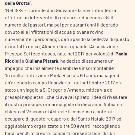
della Grotta
“.
“Nel 1984 – riprende don Giovanni – la Sovrintendenza
effettuò un intervento di restauro, riducendo a 34 il
numero dei pastori, ma poi per quarant’anni il degrado
dovuto alle infiltrazioni di acqua piovana rovinò
nuovamente i personaggi, deturpando la bellezza di questo
manufatto unico. Almeno fino a quando l’Associazione
Presepe Settecentesco, nata nel 2017 per volontà di
Paola
Riccioli
e
Giuliana Pistarà
, ha deciso di assumere un
impegno che inizialmente sembrava insormontabile”.
“In realtà – interviene Paola Riccioli, 60 anni, manager di
un’azienda in campo finanziario – nel settembre 2017 era
stato un viaggio a S. Gregorio Armeno, mitica via dei
presepi napoletani, che ci aveva ispirato l’idea di rivalutare
il nostro presepe, ormai inagibile da dieci anni. Abbiamo
chiesto al Vescovo di Acireale il consenso a poterci
occupare di questo recupero e dal Santo Natale 2017 ad
oggi abbiamo organizzato oltre 50 eventi, raccogliendo
fondi per 35 mila euro: concerti, presentazioni di libri,