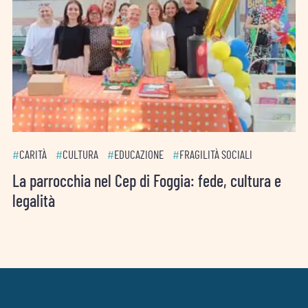
UCAZIONE
#
FRAGILITÀ SOCIALI
#
SPIRITUALITÀ
p di Foggia: fede, cultura e
«In cammino come un f
don Andrea a Trieste