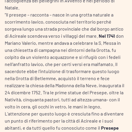
l’accoglienza dei pellegrini in Avvento e nel periodo di
Natale.
“Il presepe – racconta – nasce in una grotta naturale a
scorrimento lavico, conosciuta nel territorio perché
sorgeva lungo una strada provinciale che dal borgo antico
di Acireale scendeva verso i villaggi del mare.
Nel 1741
don
Mariano Valerio, mentre andava a celebrare la S. Messa in
una chiesetta di campagna nei dintorni della Grotta, fu
colpito da un violento acquazzone e si rifugiò con i fedeli
nell’anfratto lavico, che per certi versi era malfamato. Il
sacerdote ebbe l’intuizione di trasformare questo luogo
nella Grotta di Betlemme, acquistò il terreno e fece
realizzare la chiesa della Madonna della Neve, inaugurata il
24 dicembre 1752. Tra le prime statue del Presepe, oltre la
Natività, cinquanta pastori, tutti ad altezza umana- con il
volto in cera, gli occhi in vetro, le mani in legno.
L’attenzione per questo luogo è cresciuta fino a diventare
un punto di riferimento per la città di Acireale e i suoi
abitanti, e da tutti quello fu conosciuto come il
Presepe