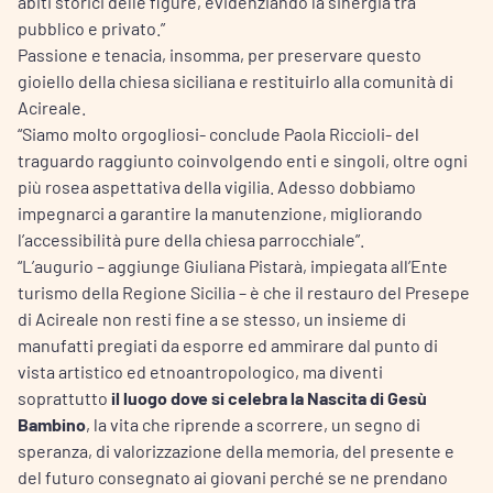
abiti storici delle figure, evidenziando la sinergia tra
pubblico e privato.”
Passione e tenacia, insomma, per preservare questo
gioiello della chiesa siciliana e restituirlo alla comunità di
Acireale.
“Siamo molto orgogliosi- conclude Paola Riccioli- del
traguardo raggiunto coinvolgendo enti e singoli, oltre ogni
più rosea aspettativa della vigilia. Adesso dobbiamo
impegnarci a garantire la manutenzione, migliorando
l’accessibilità pure della chiesa parrocchiale”.
“L’augurio – aggiunge Giuliana Pistarà, impiegata all’Ente
turismo della Regione Sicilia – è che il restauro del Presepe
di Acireale non resti fine a se stesso, un insieme di
manufatti pregiati da esporre ed ammirare dal punto di
vista artistico ed etnoantropologico, ma diventi
soprattutto
il luogo dove si celebra la Nascita di Gesù
Bambino
, la vita che riprende a scorrere, un segno di
speranza, di valorizzazione della memoria, del presente e
del futuro consegnato ai giovani perché se ne prendano