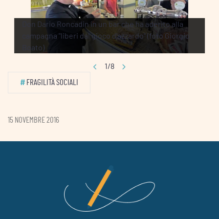
Don Dario Roncadin in un bar che ha aderito alla
campagna "liberi dal gioco d'azzardo" (foto Giorgio
Boato)
1/8
#
FRAGILITÀ SOCIALI
15 NOVEMBRE 2016