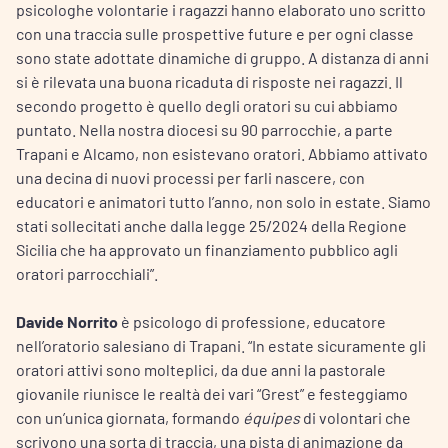
psicologhe volontarie i ragazzi hanno elaborato uno scritto
con una traccia sulle prospettive future e per ogni classe
sono state adottate dinamiche di gruppo. A distanza di anni
si è rilevata una buona ricaduta di risposte nei ragazzi. Il
secondo progetto è quello degli oratori su cui abbiamo
puntato. Nella nostra diocesi su 90 parrocchie, a parte
Trapani e Alcamo, non esistevano oratori. Abbiamo attivato
una decina di nuovi processi per farli nascere, con
educatori e animatori tutto l’anno, non solo in estate. Siamo
stati sollecitati anche dalla legge 25/2024 della Regione
Sicilia che ha approvato un finanziamento pubblico agli
oratori parrocchiali”.
Davide Norrito
è psicologo di professione, educatore
nell’oratorio salesiano di Trapani. “In estate sicuramente gli
oratori attivi sono molteplici, da due anni la pastorale
giovanile riunisce le realtà dei vari “Grest” e festeggiamo
con un’unica giornata, formando
équipes
di volontari che
scrivono una sorta di traccia, una pista di animazione da