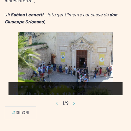
dell’esistenza”.
(
di
Sabina Leonetti
– foto gentilmente concesse da
don
Giuseppe Grignano
)
Alcamo. Ritiro di Pasqua con gli adolescenti e
giovani in preparazione al Giubileo
1/9
#
GIOVANI