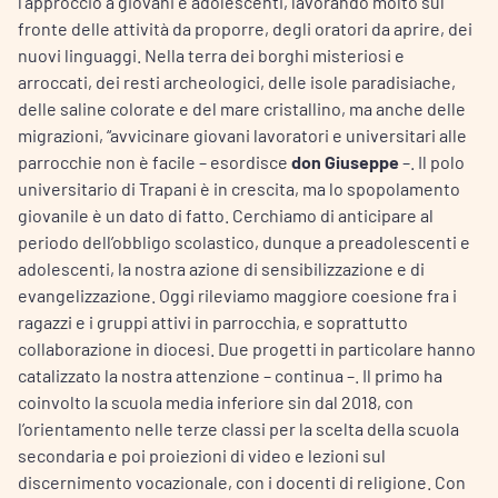
l’approccio a giovani e adolescenti, lavorando molto sul
fronte delle attività da proporre, degli oratori da aprire, dei
nuovi linguaggi. Nella terra dei borghi misteriosi e
arroccati, dei resti archeologici, delle isole paradisiache,
delle saline colorate e del mare cristallino, ma anche delle
migrazioni, “avvicinare giovani lavoratori e universitari alle
parrocchie non è facile – esordisce
don Giuseppe
–. Il polo
universitario di Trapani è in crescita, ma lo spopolamento
giovanile è un dato di fatto. Cerchiamo di anticipare al
periodo dell’obbligo scolastico, dunque a preadolescenti e
adolescenti, la nostra azione di sensibilizzazione e di
evangelizzazione. Oggi rileviamo maggiore coesione fra i
ragazzi e i gruppi attivi in parrocchia, e soprattutto
collaborazione in diocesi. Due progetti in particolare hanno
catalizzato la nostra attenzione – continua –. Il primo ha
coinvolto la scuola media inferiore sin dal 2018, con
l’orientamento nelle terze classi per la scelta della scuola
secondaria e poi proiezioni di video e lezioni sul
discernimento vocazionale, con i docenti di religione. Con