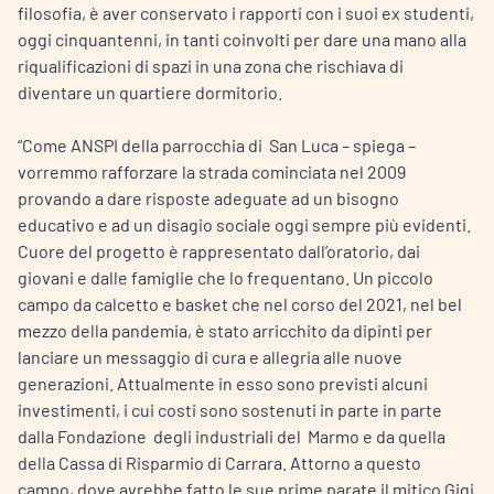
filosofia, è aver conservato i rapporti con i suoi ex studenti,
oggi cinquantenni, in tanti coinvolti per dare una mano alla
riqualificazioni di spazi in una zona che rischiava di
diventare un quartiere dormitorio.
“Come ANSPI della parrocchia di San Luca – spiega –
vorremmo rafforzare la strada cominciata nel 2009
provando a dare risposte adeguate ad un bisogno
educativo e ad un disagio sociale oggi sempre più evidenti.
Cuore del progetto è rappresentato dall’oratorio, dai
giovani e dalle famiglie che lo frequentano. Un piccolo
campo da calcetto e basket che nel corso del 2021, nel bel
mezzo della pandemia, è stato arricchito da dipinti per
lanciare un messaggio di cura e allegria alle nuove
generazioni. Attualmente in esso sono previsti alcuni
investimenti, i cui costi sono sostenuti in parte in parte
dalla Fondazione degli industriali del Marmo e da quella
della Cassa di Risparmio di Carrara. Attorno a questo
campo, dove avrebbe fatto le sue prime parate il mitico Gigi