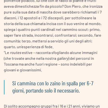
pontefice polacco, lui che con le radici di piante e frutti
aveva dimestichezza fin da piccolo? Don Piero, che ironizza
pure sulla sua data di nascita dove sarebbero richiamati i 7
diaconi, i 12 apostoli e i 72 discepoli, per sottolineare la
storia della sua chiamata incisa con il suo venire al mondo,
spiega i quattro punti cardinali nel cammino scout: primo,
saper fare strada, incontrarsi, confrontarsi; secondo, fare
comunità; terzo, mettersi a servizio gli uni degli altri;
quarto, un’esperienza di fede.
“Le
routes
estive – racconta sfogliando alcune immagini
(che trovate anche nella nostra
gallery
) dei percorsi in
Toscana ma anche fuori regione – sono indelebili per
giovani e giovanissimi.
Si cammina con lo zaino in spalla per 6-7
giorni, portando solo il necessario.
Di solito accompagno gruppi fra i 16 e i 21 anni, viviamo un