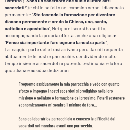
l’Istituto
“; “
Sono un sacerdote che vuole aiutare altri
sacerdoti!
“) e chi lo ha fatto nel cammino verso il diaconato
permanente: “
Sto facendo la formazione per diventare
diacono permanente e credo la Chiesa, una, santa,
cattolica e apostolica
“. Nei giorni scorsi ha scritto,
accompagnando la propria offerta, anche una religiosa:
“
Penso sia importante fare ognuno la nostra parte
“.
La maggior parte delle frasi arrivano però da chi frequenta
abitualmente le nostre parrocchie, condividendo molto
tempo insieme ai sacerdoti e potendo testimoniare la loro
quotidiana e assidua dedizione:
Frequento assiduamente la mia parrocchia e vedo con quanto
sforzo e impegno i nostri sacerdoti si prodighino nella loro
missione e nell’aiuto e formazione del prossimo. Poterli sostenere
economicamente mi sembra il minimo da fare…
Sono collaboratrice parrocchiale e conosco le difficoltà dei
sacerdoti nel mandare avanti una parrocchia.