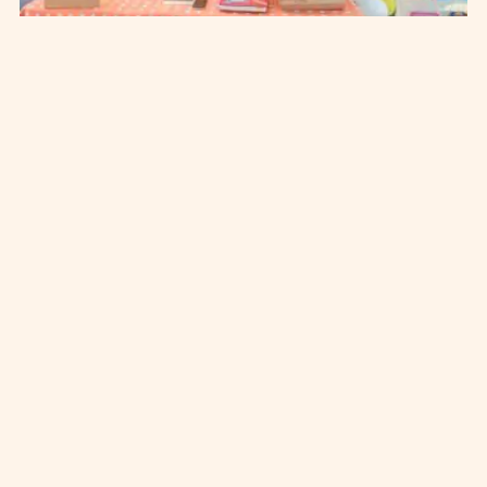
#
CARITÀ
#
CULTURA
#
EDUCAZIONE
#
FRAGILITÀ SOCIALI
La parrocchia nel Cep di Foggia: fede, cultura e
legalità
Una
che
Newsletter