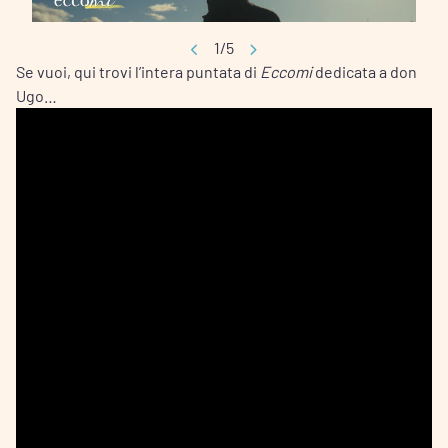
1/5
Se vuoi, qui trovi l’intera puntata di
Eccomi
dedicata a don
Ugo…