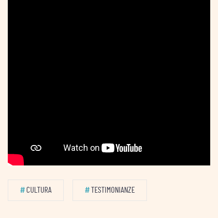
#
CULTURA
#
TESTIMONIANZE