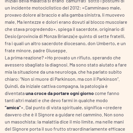
iniziali della malattia si erano “camuffati” sotto i postumi di
un incidente motociclistico del 2012: «Camminavo male,
provavo dolore al braccio e alla gamba sinistra, li muovevo
male. Ma lentezze e dolori erano dovuti al blocco muscolare
che stava progredendo», spiega il sacerdote, originario di
Desio (provincia di Monza Brianza) e quinto di sette fratelli,
fra i quali un altro sacerdote diocesano, don Umberto, e un
frate minore, padre Giuseppe.
La prima reazione? «Ho provato un rifiuto, sperando che
avessero sbagliato la diagnosi. Ma sono stato aiutato a fare
mia la situazione da una neurologa, che ha parlato subito
chiaro: “Non si muore di Parkinson, ma con il Parkinson”.
Quindi, da iniziale cattiva compagna, la patologia è
diventata
una croce da portare ogni giorno
come fanno
tanti altri malati e che devo farmi in qualche modo
“amica”
». Dal punto di vista spirituale, significa «credere
davvero che è il Signore a guidare nel cammino. Non sono
un masochista: la malattia dice il mio limite, ma nelle mani
del Signore porta il suo frutto straordinariamente efficace