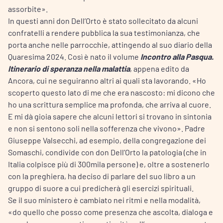
assorbite».
In questi anni don Dell’Orto è stato sollecitato da alcuni
confratelli a rendere pubblica la sua testimonianza, che
porta anche nelle parrocchie, attingendo al suo diario della
Quaresima 2024. Così è nato il volume
Incontro alla Pasqua.
Itinerario di speranza nella malattia
, appena edito da
Ancora, cui ne seguiranno altri ai quali sta lavorando. «Ho
scoperto questo lato di me che era nascosto: mi dicono che
ho una scrittura semplice ma profonda, che arriva al cuore.
E mi dà gioia sapere che alcuni lettori si trovano in sintonia
e non si sentono soli nella sofferenza che vivono». Padre
Giuseppe Valsecchi, ad esempio, della congregazione dei
Somaschi, condivide con don Dell’Orto la patologia (che in
Italia colpisce più di 300mila persone) e, oltre a sostenerlo
con la preghiera, ha deciso di parlare del suo libro a un
gruppo di suore a cui predicherà gli esercizi spirituali.
Se il suo ministero è cambiato nei ritmi e nella modalità,
«do quello che posso come presenza che ascolta, dialoga e