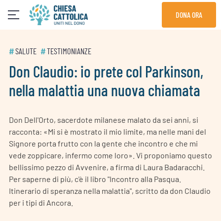
Skip
DONA ORA
to
content
#
SALUTE
#
TESTIMONIANZE
Don Claudio: io prete col Parkinson,
nella malattia una nuova chiamata
Don Dell'Orto, sacerdote milanese malato da sei anni, si
racconta: «Mi si è mostrato il mio limite, ma nelle mani del
Signore porta frutto con la gente che incontro e che mi
vede zoppicare, infermo come loro». Vi proponiamo questo
bellissimo pezzo di Avvenire, a firma di Laura Badaracchi.
Per saperne di più, c'è il libro "Incontro alla Pasqua.
Itinerario di speranza nella malattia", scritto da don Claudio
per i tipi di Ancora.