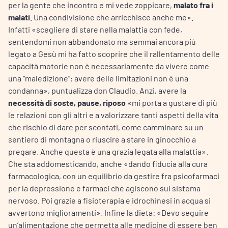
per la gente che incontro e mi vede zoppicare,
malato fra i
malati
. Una condivisione che arricchisce anche me».
Infatti «scegliere di stare nella malattia con fede,
sentendomi non abbandonato ma semmai ancora più
legato a Gesù mi ha fatto scoprire che il rallentamento delle
capacità motorie non è necessariamente da vivere come
una “maledizione”: avere delle limitazioni non è una
condanna», puntualizza don Claudio. Anzi, avere la
necessità di soste, pause, riposo
«mi porta a gustare di più
le relazioni con gli altri e a valorizzare tanti aspetti della vita
che rischio di dare per scontati, come camminare su un
sentiero di montagna o riuscire a stare in ginocchio a
pregare. Anche questa è una grazia legata alla malattia».
Che sta addomesticando, anche «dando fiducia alla cura
farmacologica, con un equilibrio da gestire fra psicofarmaci
per la depressione e farmaci che agiscono sul sistema
nervoso. Poi grazie a fisioterapia e idrochinesi in acqua si
avvertono miglioramenti». Infine la dieta: «Devo seguire
un’alimentazione che permetta alle medicine di essere ben