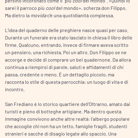
persino incoronato come il “più
cool
del mondo”. «Quindi io
sarei il parroco più
cool
del mondo», scherza don Filippo.
Ma dietro la
movida
c’è una quotidianità complessa.
L’idea del quaderno delle preghiere nasce quasi per caso.
Durante un funerale era stato lasciato in chiesa il libro delle
firme. Qualcuno, entrando, invece di firmare aveva scritto
un pensiero, una richiesta. Poi un altro. Don Filippo se ne
accorge e decide di comprare un bel quadernone. Da allora
continua a riempirsi di parole, saluti e affidamenti di chi
passa, credente o meno. È un dettaglio piccolo, ma
racconta lo stile di questa parrocchia: un luogo di vita e di
incontro.
San Frediano è lo storico quartiere dell’Oltrarno, amato dai
turisti e pieno di botteghe artigiane. Ma dentro questa
immagine convivono anche altre realtà: l’albergo popolare
che accoglie chi non ha un tetto, famiglie fragili, studenti
stranieri e sacche di disagio legate allo spaccio. Una