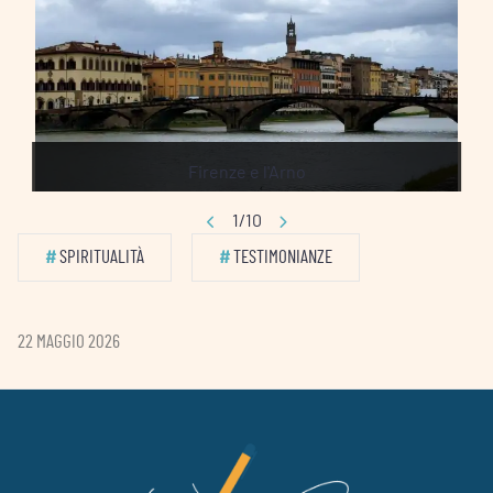
Firenze e l'Arno
1/10
#
SPIRITUALITÀ
#
TESTIMONIANZE
22 MAGGIO 2026