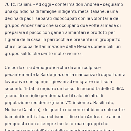
76,1% italiani. «Ad oggi – conferma don Andrea – seguiamo
una quindicina di famiglie indigenti, metà italiane, e una
decina di padri separati disoccupati con le volontarie del
gruppo Vincenziano che si occupano due volte al mese di
preparare il pacco con generi alimentari e prodotti per
l’igiene della casa. In parrocchia è presente un gruppetto
che si occupa dell’animazione delle Messe domenicali, un
gruppo saldo che sento molto vicino».
C’è poi la crisi demografica che da anni colpisce
pesantemente la Sardegna, con la mancanza di opportunità
lavorative che spinge i giovani ad emigrare: nell’isola
secondo l’Istat si registra un tasso di fecondità dello 0,95%
(meno di un figlio per donna), ed il calo più alto di
popolazione residente (meno 7% insieme a Basilicata,
Molise e Calabria). «In questo momento abbiamo solo sette
bambini iscritti al catechismo – dice don Andrea – e anche
per questo non è sempre facile formare gruppi che
tengano conto dell’età e delle esperienze: preferiamo