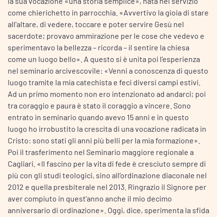
la sua vocazione «una storia semplice», nata nel servizio
come chierichetto in parrocchia. «Avvertivo la gioia di stare
all’altare, di vedere, toccare e poter servire Gesù nel
sacerdote; provavo ammirazione per le cose che vedevo e
sperimentavo la bellezza – ricorda – il sentire la chiesa
come un luogo bello». A questo si è unita poi l’esperienza
nel seminario arcivescovile: «Venni a conoscenza di questo
luogo tramite la mia catechista e feci diversi campi estivi.
Ad un primo momento non ero intenzionato ad andarci; poi
tra coraggio e paura è stato il coraggio a vincere. Sono
entrato in seminario quando avevo 15 anni e in questo
luogo ho irrobustito la crescita di una vocazione radicata in
Cristo: sono stati gli anni più belli per la mia formazione».
Poi il trasferimento nel Seminario maggiore regionale a
Cagliari. «Il fascino per la vita di fede è cresciuto sempre di
più con gli studi teologici, sino all’ordinazione diaconale nel
2012 e quella presbiterale nel 2013. Ringrazio il Signore per
aver compiuto in quest’anno anche il mio decimo
anniversario di ordinazione». Oggi, dice, sperimenta la sfida