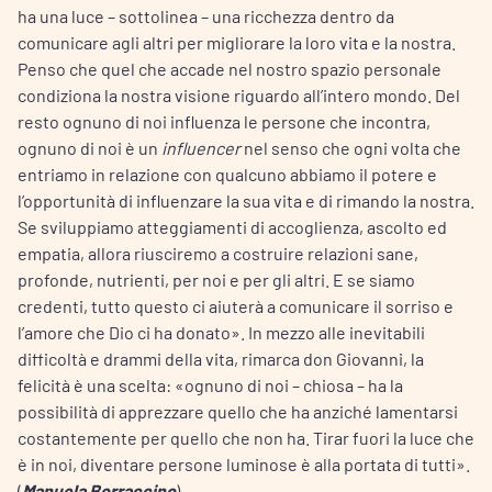
ha una luce – sottolinea – una ricchezza dentro da
comunicare agli altri per migliorare la loro vita e la nostra.
Penso che quel che accade nel nostro spazio personale
condiziona la nostra visione riguardo all’intero mondo. Del
resto ognuno di noi influenza le persone che incontra,
ognuno di noi è un
influencer
nel senso che ogni volta che
entriamo in relazione con qualcuno abbiamo il potere e
l’opportunità di influenzare la sua vita e di rimando la nostra.
Se sviluppiamo atteggiamenti di accoglienza, ascolto ed
empatia, allora riusciremo a costruire relazioni sane,
profonde, nutrienti, per noi e per gli altri. E se siamo
credenti, tutto questo ci aiuterà a comunicare il sorriso e
l’amore che Dio ci ha donato». In mezzo alle inevitabili
difficoltà e drammi della vita, rimarca don Giovanni, la
felicità è una scelta: «ognuno di noi – chiosa – ha la
possibilità di apprezzare quello che ha anziché lamentarsi
costantemente per quello che non ha. Tirar fuori la luce che
è in noi, diventare persone luminose è alla portata di tutti».
(
Manuela Borraccino
)