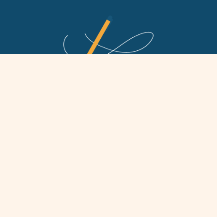
Ogni comunità ha una storia
che merita
di essere ascoltata
E quasi sempre c’è un sacerdote a cui dire
grazie.
SCRIVICI