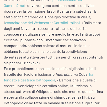
Qumran2.net
, dove vengono continuamente condivise
risorse per la formazione, la spiritualità e la catechesi. È
stato anche membro del Consiglio direttivo di WeCa,
l’
associazione dei Webmaster Cattolici Italiani
. «Dalla metà
degli anni Novanta – racconta – ci siamo dedicati a
conoscere e utilizzare sempre meglio la rete. Tanti gruppi
ecclesiali pubblicavano il materiale che andavano
componendo, abbiamo chiesto di metterli insieme e
abbiamo toccato con mano quanto la condivisione
diventasse attrattiva per tutti: sia per chi creava i contenuti
sia per chi li riceveva».
Ed è probabilmente una passione di famiglia visto che il
fratello don Paolo, missionario
fidei donum
a Cuba,
ha
fondato e gestisce Cathopedia
. «L’ambizione è quella di
creare un’enciclopedia cattolica online. Utilizziamo lo
stesso software di Wikipedia: solo che mentre quest’ultima
è aperta alla collaborazione di chiunque, senza filtri, su
Cathopedia viene fatta un minimo di selezione sugli autori