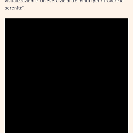
visualizzazioni è “Un esercizio di tre minuti per ritrovare la
serenità”.