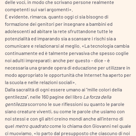
delle voci, in modo che scrivano persone realmente
competenti sui vari argomenti».
È evidente, rimarca, quanto oggi ci sia bisogno di
formazione dei genitori per insegnare a bambini ed
adolescenti ad abitare la rete sfruttandone tutte le
potenzialità ed imparando sia a scansare i rischi sia a
comunicare e relazionarsi al meglio. «La tecnologia cambia
continuamente ed è talmente pervasiva che spesso coglie
noi adulti impreparati: anche per questo – dice – è
necessaria una grande opera di educazione per utilizzare in
modo appropriato le opportunità che Internet ha aperto per
la scuola e nelle relazioni sociali».
Dalla sacralità di ogni essere umano ai “mille colori della
gentilezza”, nelle 160 pagine del libro
La forza della
gentilezza
scorrono le sue riflessioni su quanto le parole
siano creature viventi, su come le parole che usiamo con
noi stessi e con gli altri creino mondi anche all’interno di
quel
metro quadrato
come lo chiama don Giovanni nel quale
ci muoviamo. «Io parto dal presupposto che ciascuno di noi