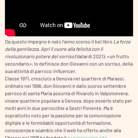
Da questo impegno è nato l’anno scorso il bel libro
La forza
della gentilezza. Apri il cuore alla felicità con il
rivoluzionario potere del sorriso
(Vallardi 2021): «un frutto
secondario», lo definisce don Giovanni con un sorriso, della
sua attività di parroco
influencer
.
Classe 1971, cresciuto a Genova nel quartiere di Marassi,
ordinato nel 1996, don Giovanni è dallo scorso settembre
parroco di santa Maria assunta di Rivarolo in Valpolcevera,
vivace quartiere popolare a Genova, dopo esserlo stato per
molti anni in due parrocchie a Sestri Ponente. Ma è
soprattutto noto per la passione per la comunicazione
digitale e le formidabili opportunità di formazione,
conoscenza e scambio che il web ha offerto anche alla
Chiesa: nel 1998 ha fondato il
popolarissimo sito