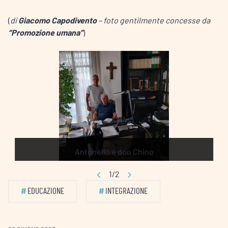
(
di
Giacomo Capodivento
– foto gentilmente concesse da
“Promozione umana”
)
Antonello e don Chino
1/2
#
EDUCAZIONE
#
INTEGRAZIONE