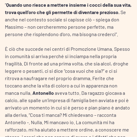
“
Quando uno riesce a mettere insieme i cocci della sua vita,
trova quell’oro che gli permette di diventare prezioso.
Se
anche nel contesto sociale si capisse ciò – spiega don
Massimo – non cercheremmo persone perfette, ma
persone che risplendono d’oro, ma bisogna crederci”.
È ciò che succede nei centri di Promozione Umana. Spesso
in comunità si arriva perché si inciampa nella propria
fragilità. Di fronte ad una prima volta, che sia alcol, droghe
leggere o pesanti, ci si dice “cosa vuoi che sia?” e ci si
ritrova a naufragare nel proprio dramma. Ferite che
toccano anche la vita di coloro a cui in apparenza non
manca nulla.
Antonello
aveva tutto. Da ragazzo giocava a
calcio, alle spalle un’impresa di famiglia ben avviata e poi è
arrivato un momento in cui si è perso e pian piano è andato
alla deriva. “Cosa ti manca? Mi chiedevano – racconta
Antonello -. Nulla. Mi mancavo io. La comunità mi ha
rafforzato, mi ha aiutato a mettere ordine, a conoscere me
stesso, i pregi che non sapevo di avere e i difetti che non