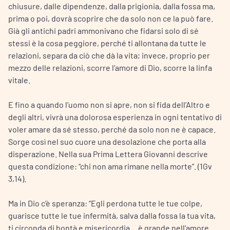
chiusure, dalle dipendenze, dalla prigionia, dalla fossa ma,
prima o poi, dovrà scoprire che da solo non ce la può fare.
Già gli antichi padri ammonivano che fidarsi solo di sé
stessi è la cosa peggiore, perché ti allontana da tutte le
relazioni, separa da ciò che dà la vita; invece, proprio per
mezzo delle relazioni, scorre l’amore di Dio, scorre la linfa
vitale.
E fino a quando l’uomo non si apre, non si fida dell’Altro e
degli altri, vivrà una dolorosa esperienza in ogni tentativo di
voler amare da sé stesso, perché da solo non ne è capace.
Sorge così nel suo cuore una desolazione che porta alla
disperazione. Nella sua Prima Lettera Giovanni descrive
questa condizione: “chi non ama rimane nella morte”. (1Gv
3,14).
Ma in Dio c’è speranza: “Egli perdona tutte le tue colpe,
guarisce tutte le tue infermità, salva dalla fossa la tua vita,
ti circonda di bontà e misericordia… è grande nell’amore…