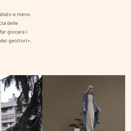
ediato e meno
cia delle
ar giocare i
 dei genitori».