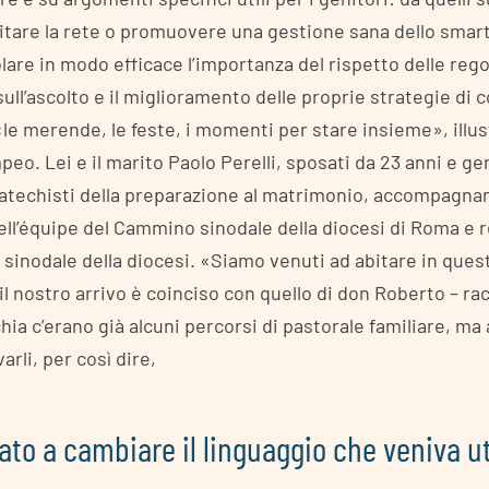
itare la rete o promuovere una gestione sana dello smar
olare in modo efficace l’importanza del rispetto delle reg
sull’ascolto e il miglioramento delle proprie strategie di
e merende, le feste, i momenti per stare insieme», illus
eo. Lei e il marito Paolo Perelli, sposati da 23 anni e gen
catechisti della preparazione al matrimonio, accompagnan
ell’équipe del Cammino sinodale della diocesi di Roma e r
 sinodale della diocesi. «Siamo venuti ad abitare in ques
 il nostro arrivo è coinciso con quello di don Roberto – rac
ia c’erano già alcuni percorsi di pastorale familiare, m
varli, per così dire,
o a cambiare il linguaggio che veniva ut