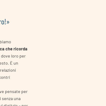
ro!»
abbiamo
ca che ricorda
dove loro per
esto. È un
relazioni
contri
tive pensate per
ti senza una
l digitale – per