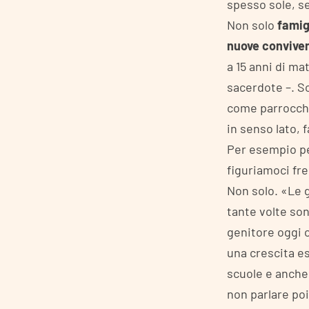
spesso sole, se
Non solo
famig
nuove convive
a 15 anni di ma
sacerdote –. So
come parrocchie
in senso lato, 
Per esempio pe
figuriamoci fr
Non solo. «Le 
tante volte son
genitore oggi 
una crescita es
scuole e anche 
non parlare po