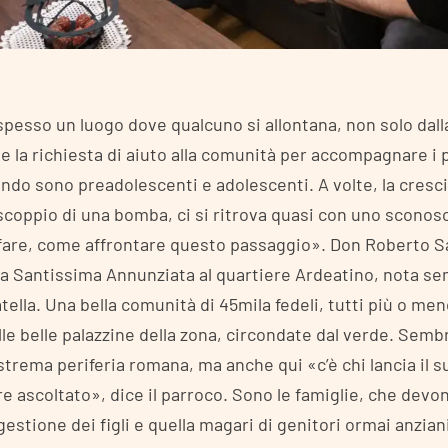
spesso un luogo dove qualcuno si allontana, non solo dall
 la richiesta di aiuto alla comunità per accompagnare i pr
ndo sono preadolescenti e adolescenti. A volte, la cresci
 scoppio di una bomba, ci si ritrova quasi con uno sconosc
 fare, come affrontare questo passaggio». Don Roberto Sa
ia Santissima Annunziata al quartiere Ardeatino, nota 
lla. Una bella comunità di 45mila fedeli, tutti più o me
le belle palazzine della zona, circondate dal verde. Sembr
strema periferia romana, ma anche qui «c’è chi lancia il s
e ascoltato», dice il parroco. Sono le famiglie, che devon
a gestione dei figli e quella magari di genitori ormai anzian