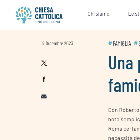
Skip
to
Chi siamo
Le st
content
#
FAMIGLIA
#
12 Dicembre 2023
Una 
fami
Don Roberto 
nota semplic
Roma certame
necessità del