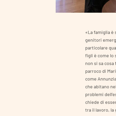
«La famiglia è 
genitori emerge
particolare qua
figli è come lo
non si sa cosa
parroco di Mar
come Annunziate
che abitano nel
problemi dell’e
chiede di esser
tra il lavoro, l