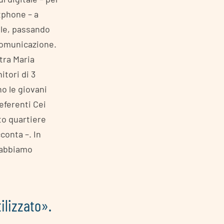
tphone – a
ole, passando
 comunicazione.
tra Maria
itori di 3
o le giovani
eferenti Cei
to quartiere
conta –. In
a abbiamo
ilizzato».