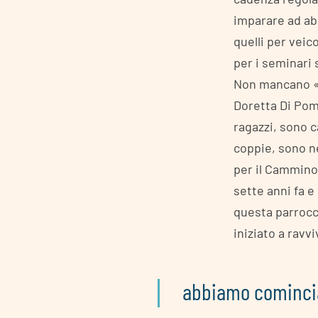
imparare ad ab
quelli per veic
per i seminari 
Non mancano «l
Doretta Di Pomp
ragazzi, sono 
coppie, sono n
per il Cammino
sette anni fa e
questa parrocch
iniziato a ravvi
abbiamo cominciat