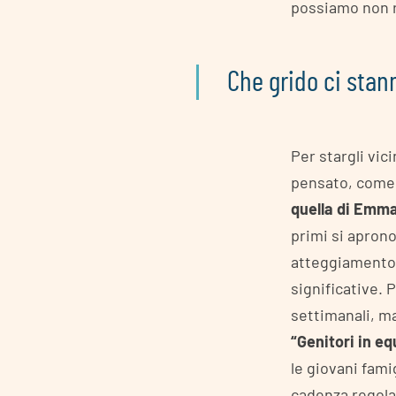
possiamo non r
Che grido ci stann
Per stargli vic
pensato, come 
quella di Emm
primi si apron
atteggiamento 
significative.
settimanali, m
“Genitori in equ
le giovani fami
cadenza regolar