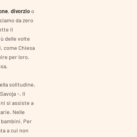
one
,
divorzio
o
diciamo da zero
tte il
iù delle volte
oi, come Chiesa
ire per loro.
ssa,
lla solitudine,
avoja –. Il
i si assiste a
arie. Nelle
i bambini. Per
ta a cui non