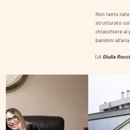
Non tanto cate
strutturato con
chiacchiere al
bambini all’ari
(
di
Giulia Rocc