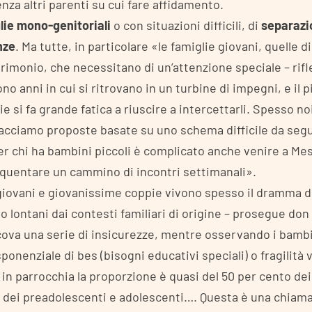
nza altri parenti su cui fare affidamento.
lie mono-genitoriali
o con situazioni difficili, di
separazi
nze
. Ma tutte, in particolare «le famiglie giovani, quelle 
trimonio, che necessitano di un’attenzione speciale – rifle
no anni in cui si ritrovano in un turbine di impegni, e il p
 si fa grande fatica a riuscire a intercettarli. Spesso n
facciamo proposte basate su uno schema difficile da segu
r chi ha bambini piccoli è complicato anche venire a Me
equentare un cammino di incontri settimanali».
giovani e giovanissime coppie vivono spesso il dramma de
o lontani dai contesti familiari di origine – prosegue don S
cova una serie di insicurezze, mentre osservando i bambin
ponenziale di bes (bisogni educativi speciali) o fragilità v
in parrocchia la proporzione è quasi del 50 per cento de
i dei preadolescenti e adolescenti…. Questa è una chiama