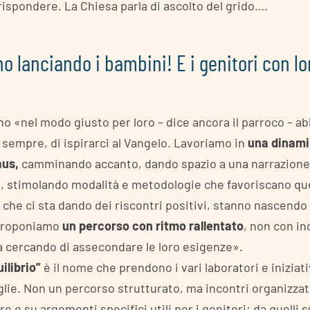
ispondere. La Chiesa parla di ascolto del grido….
o lanciando i bambini! E i genitori con lo
ino «nel modo giusto per loro – dice ancora il parroco – 
sempre, di ispirarci al Vangelo. Lavoriamo in
una dinami
aus,
camminando accanto, dando spazio a una narrazione 
o, stimolando modalità e metodologie che favoriscano qu
che ci sta dando dei riscontri positivi, stanno nascendo 
 Proponiamo
un percorso con ritmo rallentato
, non con in
a cercando di assecondare le loro esigenze».
ilibrio”
è il nome che prendono i vari laboratori e inizia
glie. Non un percorso strutturato, ma incontri organizza
e e su argomenti specifici utili per i genitori: da quelli su