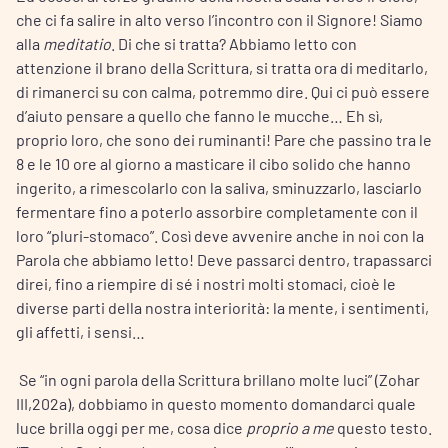
che ci fa salire in alto verso l’incontro con il Signore! Siamo
alla
meditatio
. Di che si tratta? Abbiamo letto con
attenzione il brano della Scrittura, si tratta ora di meditarlo,
di rimanerci su con calma, potremmo dire. Qui ci può essere
d’aiuto pensare a quello che fanno le mucche… Eh sì,
proprio loro, che sono dei ruminanti! Pare che passino tra le
8 e le 10 ore al giorno a masticare il cibo solido che hanno
ingerito, a rimescolarlo con la saliva, sminuzzarlo, lasciarlo
fermentare fino a poterlo assorbire completamente con il
loro “pluri-stomaco”. Così deve avvenire anche in noi con la
Parola che abbiamo letto! Deve passarci dentro, trapassarci
direi, fino a riempire di sé i nostri molti stomaci, cioè le
diverse parti della nostra interiorità: la mente, i sentimenti,
gli affetti, i sensi…
Se “in ogni parola della Scrittura brillano molte luci” (Zohar
III,202a), dobbiamo in questo momento domandarci quale
luce brilla oggi per me, cosa dice
proprio a me
questo testo.