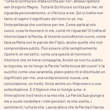
“Tutta la Scrittura è stata scritta per noi”, amava ripetere
san Gregorio Magno. Tutta la Scrittura è scritta per me, mi
riguarda personalmente, si riferisce a me. Qui si tratta non
tanto di capire il significato del testo in sé, ma
l’interpellanza che contiene per me. Come parla al mio
cuore, cosa fa muovere in me, come mi riguarda? Si tratta di
interiorizzare la Parola, di tenerla custodita nel cuore, come
faceva Maria con le parole del Figlio, anche quelle che non
comprendeva subito. Può essere utile semplicemente
ripetere un versetto, come una specie di mormorio
interiore che mi tiene compagnia. Anche se non ho subito
la risposta, se mi tengo la Parola “nella bocca del cuore” e la
succhio come una caramella, piano piano mi si dischiude un
significato per me, una comprensione nuova, una
consolazione, un invito, forse anche un rimprovero o una
sollecitazione. È il Signore che si rivolge a me: è
l’interazione tra il testo e la mia vita. La Parola Sua giunge a
me e vuole modellare i miei pensieri, le mie scelte, i
sentimenti, tutta la vita. Lascia allora che la Parola ti faccia