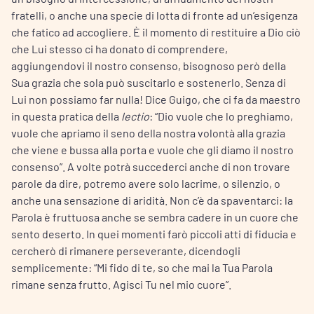
fratelli, o anche una specie di lotta di fronte ad un’esigenza
che fatico ad accogliere. È il momento di restituire a Dio ciò
che Lui stesso ci ha donato di comprendere,
aggiungendovi il nostro consenso, bisognoso però della
Sua grazia che sola può suscitarlo e sostenerlo. Senza di
Lui non possiamo far nulla! Dice Guigo, che ci fa da maestro
in questa pratica della
lectio
: “Dio vuole che lo preghiamo,
vuole che apriamo il seno della nostra volontà alla grazia
che viene e bussa alla porta e vuole che gli diamo il nostro
consenso”. A volte potrà succederci anche di non trovare
parole da dire, potremo avere solo lacrime, o silenzio, o
anche una sensazione di aridità. Non c’è da spaventarci: la
Parola è fruttuosa anche se sembra cadere in un cuore che
sento deserto. In quei momenti farò piccoli atti di fiducia e
cercherò di rimanere perseverante, dicendogli
semplicemente: “Mi fido di te, so che mai la Tua Parola
rimane senza frutto. Agisci Tu nel mio cuore”.