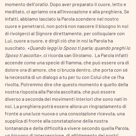
momento dell’
oratio.
Dopo aver preparato il cuore, letto e
meditato, ci apriamo ora all’invocazione e alla preghiera. Se
infatti, abbiamo lasciato la Parola scendere nel nostro
cuore e penetrarci, non potrà non nascere il bisogno in noi
di rivolgerci al Signore direttamente, per colloquiare con
Lui, cuore a cuore, e dirgli ciò che in noi la Parola ha
suscitato.
«Quando leggi lo Sposo ti parla; quando preghi lo
Sposo ti ascolta»,
ci ricorda san Girolamo
.
La Parola infatti
accende come una specie di fiamma, che può essere ora di
dolore ora di amore, che ci brucia dentro, che porta con sé
la necessità di un dialogo a tu per tu con Colui che ce l’ha
rivolta. Potremmo dire che questo momento è quello della
nostra risposta alla Parola ascoltata, che può essere
diverso a seconda dei movimenti interiori che sono nati in
noi. La preghiera potrà essere allora un ringraziamento di
fronte a una luce nuova o una consolazione ricevuta, una
supplica di fronte alla constatazione della nostra
lontananza e della difficoltà a vivere secondo quella Parola,
un bisogno di intercessione, di affidamento dei nostri