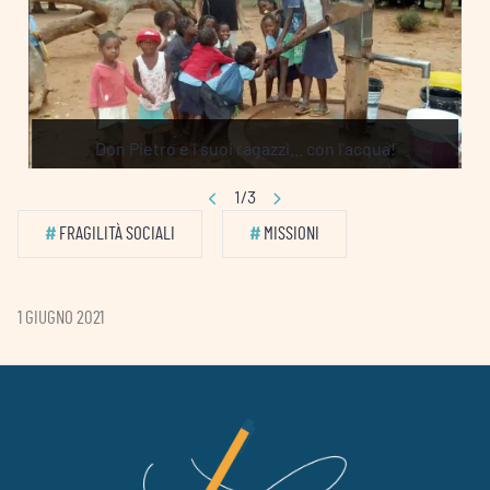
Don Pietro e i suoi ragazzi... con l'acqua!
1/3
#
FRAGILITÀ SOCIALI
#
MISSIONI
1 GIUGNO 2021