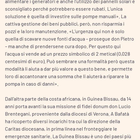
alimentare i generatori e anche l’utilizzo dei pannelli solari è
sconsigliato perché potrebbero essere rubati. L’unica
soluzione è quella di investire sulle pompe manuali». La
cattiva gestione dei beni pubblici, però, non risparmia i
pozzi e la loro manutenzione. «L’urgenza qui non è solo
quella di scavare nuove fonti d’acqua – prosegue don Pietro
– ma anche di prendersene cura dopo. Per questo qui
l’acqua si vende ad un prezzo simbolico di 2 metical (0,028
centesimi di euro). Può sembrare una formalità però questa
modalità li aiuta a dar più valore a questo bene, e permette
loro di accantonare una somma che li aiuterà a riparare la
pompa in caso di danni».
Dall’altra parte della costa africana, in Guinea Bissau, da 14
anni porta avanti la sua missione di fidei donum don Lucio
Brentegani, proveniente dalla diocesi di Verona. A Bafatà
ha ricoperto diversi incarichi tra cui la direzione della
Caritas diocesana, in prima linea nel fronteggiare le
emergenze sanitarie. La Guinea Bissau è uno dei paesi più