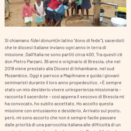
Si chiamano
fidei donum
(in latino “dono di fede”), sacerdoti
che le diocesi italiane inviano ogni anno in terra di
missione. Dall’Italia ne sono partiti circa 400. Tra questi c’è
don Pietro Parzani, 36 anni e originario di Brescia, che nel
2018 viene prestato alla Diocesi di Inhambane, nel sud
Mozambico. Oggi è parroco a Mapihnane e guida i giovani
seminaristi durante il loro anno propedeutico. «È sempre
stato un mio desiderio vivere un’esperienza missionaria –
racconta il sacerdote – così appena il vescovo di Brescia mi
ha convocato, ho subito accettato. Ho accolto questa
missione con entusiasmo e desiderio. Arrivato sul posto,
però, mi sono accorto che non è sempre facile passare
dalle priorità di una parrocchia italiana alle difficoltà di un