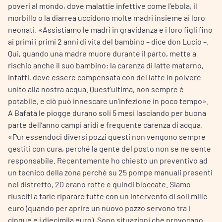
poveri al mondo, dove malattie infettive come l’ebola, il
morbillo o la diarrea uccidono molte madri insieme ai loro
neonati. «Assistiamo le madri in gravidanza e i loro figli fino
ai primi i primi 2 anni di vita del bambino – dice don Lucio –.
Qui, quando una madre muore durante il parto, mette a
rischio anche il suo bambino: la carenza di latte materno,
infatti, deve essere compensata con del latte in polvere
unito alla nostra acqua. Quest’ultima, non sempre è
potabile, e ciò può innescare un’infezione in poco tempo».
A Bafatà le piogge durano soli 5 mesi lasciando per buona
parte dell’anno campi aridi e frequente carenza di acqua.
«Pur essendoci diversi pozzi questi non vengono sempre
gestiti con cura, perché la gente del posto non se ne sente
responsabile. Recentemente ho chiesto un preventivo ad
un tecnico della zona perché su 25 pompe manuali presenti
nel distretto, 20 erano rotte e quindi bloccate. Siamo
riusciti a farle riparare tutte con un intervento di soli mille
euro (quando per aprire un nuovo pozzo servono tra i
cinque e i diecimila euro). Sono situazioni che provocano