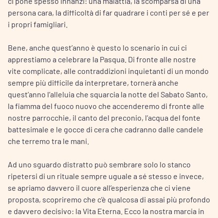
ci pone spesso innanzi: una malattia, la scomparsa di una
persona cara, la difficoltà di far quadrare i conti per sé e per
i propri famigliari.
Bene, anche quest’anno è questo lo scenario in cui ci
apprestiamo a celebrare la Pasqua. Di fronte alle nostre
vite complicate, alle contraddizioni inquietanti di un mondo
sempre più difficile da interpretare, tornerà anche
quest’anno l’alleluia che squarcia la notte del Sabato Santo,
la fiamma del fuoco nuovo che accenderemo di fronte alle
nostre parrocchie, il canto del preconio, l’acqua del fonte
battesimale e le gocce di cera che cadranno dalle candele
che terremo tra le mani.
Ad uno sguardo distratto può sembrare solo lo stanco
ripetersi di un rituale sempre uguale a sé stesso e invece,
se apriamo davvero il cuore all’esperienza che ci viene
proposta, scopriremo che c’è qualcosa di assai più profondo
e davvero decisivo: la Vita Eterna. Ecco la nostra marcia in