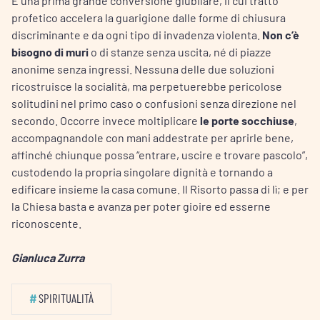
È una prima grande conversione giubilare, il cui tratto
profetico accelera la guarigione dalle forme di chiusura
discriminante e da ogni tipo di invadenza violenta.
Non c’è
bisogno di muri
o di stanze senza uscita, né di piazze
anonime senza ingressi. Nessuna delle due soluzioni
ricostruisce la socialità, ma perpetuerebbe pericolose
solitudini nel primo caso o confusioni senza direzione nel
secondo. Occorre invece moltiplicare
le porte socchiuse
,
accompagnandole con mani addestrate per aprirle bene,
affinché chiunque possa “entrare, uscire e trovare pascolo”,
custodendo la propria singolare dignità e tornando a
edificare insieme la casa comune. Il Risorto passa di lì; e per
la Chiesa basta e avanza per poter gioire ed esserne
riconoscente.
Gianluca Zurra
#
SPIRITUALITÀ