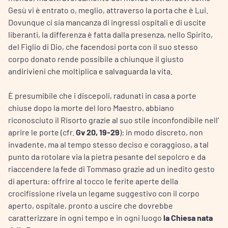
Gesù vi è entrato o, meglio, attraverso la porta che è Lui.
Dovunque ci sia mancanza di ingressi ospitali e di uscite
liberanti, la differenza è fatta dalla presenza, nello Spirito,
del Figlio di Dio, che facendosi porta con il suo stesso
corpo donato rende possibile a chiunque il giusto
andirivieni che moltiplica e salvaguarda la vita.
È presumibile che i discepoli, radunati in casa a porte
chiuse dopo la morte del loro Maestro, abbiano
riconosciuto il Risorto grazie al suo stile inconfondibile nell’
aprire le porte (cfr.
Gv 20, 19-29
): in modo discreto, non
invadente, ma al tempo stesso deciso e coraggioso, a tal
punto da rotolare via la pietra pesante del sepolcro e da
riaccendere la fede di Tommaso grazie ad un inedito gesto
di apertura: offrire al tocco le ferite aperte della
crocifissione rivela un legame suggestivo con il corpo
aperto, ospitale, pronto a uscire che dovrebbe
caratterizzare in ogni tempo e in ogni luogo
la Chiesa nata