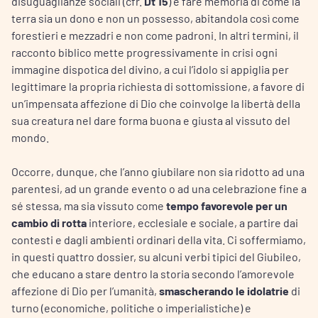
disuguaglianze sociali (cfr.
Dt 15
) è fare memoria di come la
terra sia un dono e non un possesso, abitandola così come
forestieri e mezzadri e non come padroni. In altri termini, il
racconto biblico mette progressivamente in crisi ogni
immagine dispotica del divino, a cui l’idolo si appiglia per
legittimare la propria richiesta di sottomissione, a favore di
un’impensata affezione di Dio che coinvolge la libertà della
sua creatura nel dare forma buona e giusta al vissuto del
mondo.
Occorre, dunque, che l’anno giubilare non sia ridotto ad una
parentesi, ad un grande evento o ad una celebrazione fine a
sé stessa, ma sia vissuto come
tempo favorevole per un
cambio di rotta
interiore, ecclesiale e sociale, a partire dai
contesti e dagli ambienti ordinari della vita. Ci soffermiamo,
in questi quattro dossier, su alcuni verbi tipici del Giubileo,
che educano a stare dentro la storia secondo l’amorevole
affezione di Dio per l’umanità,
smascherando le idolatrie
di
turno (economiche, politiche o imperialistiche) e