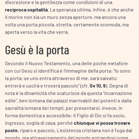
discrezione e la gentilezza come condizioni di una
reciproca ospitalità
. La speranza ultima, infine, è che anche
il morire non sia un muro senza aperture, ma ancora una
volta una porta piccola, stretta, certamente scomoda, ma
aperta verso la vita che verrà.
Gesù è la porta
Secondo il Nuovo Testamento, una delle poche metafore
con cui Gesù si identifica è l’immagine della porta: “Io sono
la porta: se uno entra attraverso di me, sarà salvato;
entrerà e uscirà e troverà pascolo” (cfr.
Gv 10, 9
). Degna di
nota è la dinamicità che scaturisce da questa “incarnazione
edile”, ben lontana dai palazzi inarrivabili dei potenti e dalla
sacralità lontana dei templi, per presentarsi, invece, in
forma domestica e accessibile: Il Figlio di Dio si fa uscio,
ingresso, soglia di casa, perché
chiunque vi possa trovare
posto
, riparo e pascolo. L’esistenza cristiana non è fuga dal
mondo, ma attraversamento del mondo entrandovi come