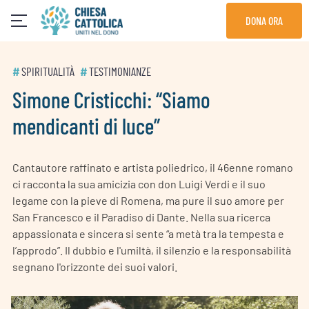
Skip
DONA ORA
to
content
#
SPIRITUALITÀ
#
TESTIMONIANZE
Simone Cristicchi: “Siamo
mendicanti di luce”
Cantautore raffinato e artista poliedrico, il 46enne romano
ci racconta la sua amicizia con don Luigi Verdi e il suo
legame con la pieve di Romena, ma pure il suo amore per
San Francesco e il Paradiso di Dante. Nella sua ricerca
appassionata e sincera si sente “a metà tra la tempesta e
l’approdo”. Il dubbio e l'umiltà, il silenzio e la responsabilità
segnano l'orizzonte dei suoi valori.