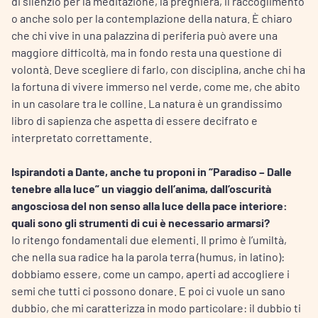
di silenzio per la meditazione, la preghiera, il raccoglimento
o anche solo per la contemplazione della natura. È chiaro
che chi vive in una palazzina di periferia può avere una
maggiore difficoltà, ma in fondo resta una questione di
volontà. Deve scegliere di farlo, con disciplina, anche chi ha
la fortuna di vivere immerso nel verde, come me, che abito
in un casolare tra le colline. La natura è un grandissimo
libro di sapienza che aspetta di essere decifrato e
interpretato correttamente.
Ispirandoti a Dante, anche tu proponi in “Paradiso – Dalle
tenebre alla luce” un viaggio dell’anima, dall’oscurità
angosciosa del non senso alla luce della pace interiore:
quali sono gli strumenti di cui è necessario armarsi?
Io ritengo fondamentali due elementi. Il primo è l’umiltà,
che nella sua radice ha la parola terra (humus, in latino):
dobbiamo essere, come un campo, aperti ad accogliere i
semi che tutti ci possono donare. E poi ci vuole un sano
dubbio, che mi caratterizza in modo particolare: il dubbio ti