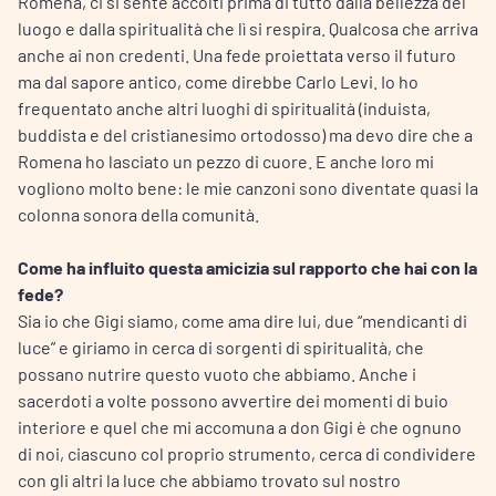
Romena, ci si sente accolti prima di tutto dalla bellezza del
luogo e dalla spiritualità che lì si respira. Qualcosa che arriva
anche ai non credenti. Una fede proiettata verso il futuro
ma dal sapore antico, come direbbe Carlo Levi. Io ho
frequentato anche altri luoghi di spiritualità (induista,
buddista e del cristianesimo ortodosso) ma devo dire che a
Romena ho lasciato un pezzo di cuore. E anche loro mi
vogliono molto bene: le mie canzoni sono diventate quasi la
colonna sonora della comunità.
Come ha influito questa amicizia sul rapporto che hai con la
fede?
Sia io che Gigi siamo, come ama dire lui, due “mendicanti di
luce” e giriamo in cerca di sorgenti di spiritualità, che
possano nutrire questo vuoto che abbiamo. Anche i
sacerdoti a volte possono avvertire dei momenti di buio
interiore e quel che mi accomuna a don Gigi è che ognuno
di noi, ciascuno col proprio strumento, cerca di condividere
con gli altri la luce che abbiamo trovato sul nostro