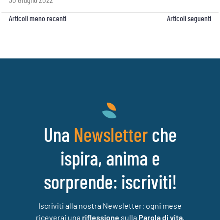
30 Giugno 2022
Navigazione
Articoli meno recenti
Articoli seguenti
articoli
Una
che
Newsletter
ispira, anima e
sorprende: iscriviti!
Iscriviti alla nostra Newsletter: ogni mese
riceverai una
riflessione
sulla
Parola di vita
,