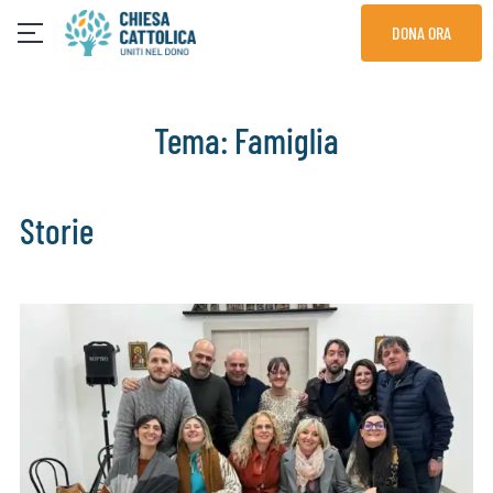
Skip
DONA ORA
to
content
Tema:
Famiglia
Storie