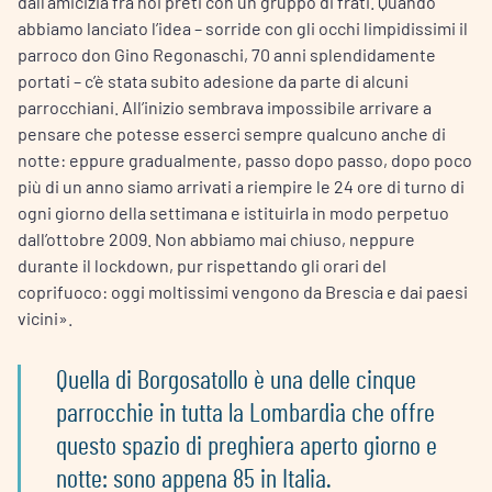
dall’amicizia fra noi preti con un gruppo di frati. Quando
abbiamo lanciato l’idea – sorride con gli occhi limpidissimi il
parroco don Gino Regonaschi, 70 anni splendidamente
portati – c’è stata subito adesione da parte di alcuni
parrocchiani. All’inizio sembrava impossibile arrivare a
pensare che potesse esserci sempre qualcuno anche di
notte: eppure gradualmente, passo dopo passo, dopo poco
più di un anno siamo arrivati a riempire le 24 ore di turno di
ogni giorno della settimana e istituirla in modo perpetuo
dall’ottobre 2009. Non abbiamo mai chiuso, neppure
durante il lockdown, pur rispettando gli orari del
coprifuoco: oggi moltissimi vengono da Brescia e dai paesi
vicini».
Quella di Borgosatollo è una delle cinque
parrocchie in tutta la Lombardia che offre
questo spazio di preghiera aperto giorno e
notte: sono appena 85 in Italia.