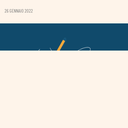
26 GENNAIO 2022
Ogni comunità ha una storia
che merita
di essere ascoltata
E quasi sempre c’è un sacerdote a cui dire