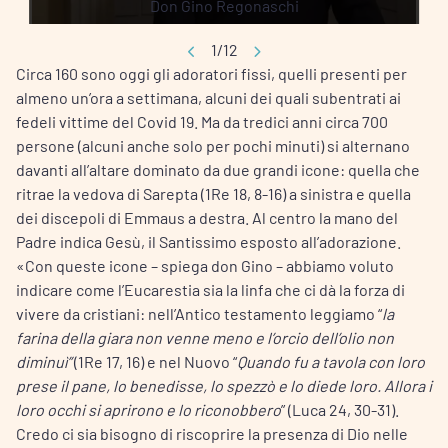
Don Gino Regonaschi
1/12
Circa 160 sono oggi gli adoratori fissi, quelli presenti per
almeno un’ora a settimana, alcuni dei quali subentrati ai
fedeli vittime del Covid 19. Ma da tredici anni circa 700
persone (alcuni anche solo per pochi minuti) si alternano
davanti all’altare dominato da due grandi icone: quella che
ritrae la vedova di Sarepta (1Re 18, 8-16) a sinistra e quella
dei discepoli di Emmaus a destra. Al centro la mano del
Padre indica Gesù, il Santissimo esposto all’adorazione.
«Con queste icone – spiega don Gino – abbiamo voluto
indicare come l’Eucarestia sia la linfa che ci dà la forza di
vivere da cristiani: nell’Antico testamento leggiamo “
la
farina della giara non venne meno e l’orcio dell’olio non
diminuì”
(1Re 17, 16) e nel Nuovo “
Quando fu a tavola con loro
prese il pane, lo benedisse, lo spezzò e lo diede loro. Allora i
loro occhi si aprirono e lo riconobbero
” (Luca 24, 30-31).
Credo ci sia bisogno di riscoprire la presenza di Dio nelle