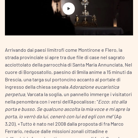
Arrivando dai paesi limitrofi come Montirone e Flero, la
strada provinciale si apre tra due file di case nel sagrato
acciottolato della parrocchia di Santa Maria Annunciata. Nel
cuore di Borgosatollo, paesino di 9mila anime a 15 minuti da
Brescia, una targa sul portoncino accanto al portale di
ingresso della chiesa segnala
Adorazione eucaristica
perpetua
. Varcata la soglia, un pannello immerge i visitatori
nella penombra con i versi dell’Apocalisse: “
Ecco
:
sto alla
porta e busso
. Se qualcuno ascolta la mia voce e mi apre la
porta,
io
verrò da lui, cenerò con lui ed egli con me
” (Ap
3,20). «Tutto è nato nel 2008 dalla proposta di fra Marco
Ferrario, reduce dalle missioni zonali cittadine e